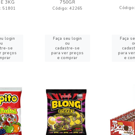
E 3KG
750GR
Código
: 51801
Código: 42265
eu login
Faça seu login
Faça se
ou
ou
o
tre-se
cadastre-se
cadas
r preços
para ver preços
para ve
mprar
e comprar
e co