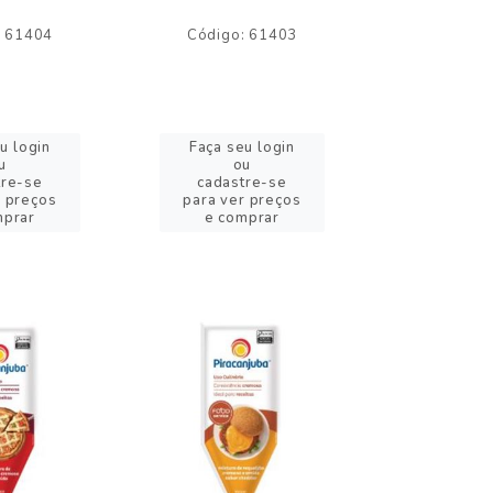
: 61404
Código: 61403
Código:
u login
Faça seu login
Faça se
u
ou
o
tre-se
cadastre-se
cadast
r preços
para ver preços
para ver
mprar
e comprar
e com