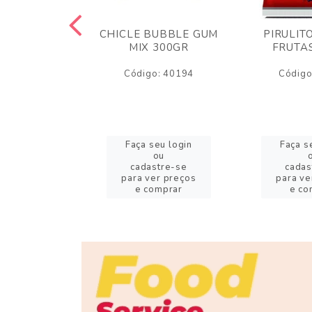
LLOW FOFS
CHICLE BUBBLE GUM
PIRULIT
R TWIST
MIX 300GR
FRUTA
CO/ROSA
Código: 40194
Código
o: 56677
eu login
Faça seu login
Faça s
ou
ou
stre-se
cadastre-se
cadas
er preços
para ver preços
para ve
omprar
e comprar
e co