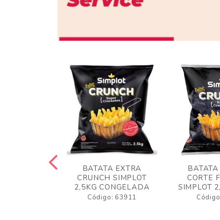
 RUSTICA
BATATA EXTRA
BATATA
LOT 2KG
CRUNCH SIMPLOT
CORTE 
GELADA
2,5KG CONGELADA
SIMPLOT 2
o: 63919
Código: 63911
Código