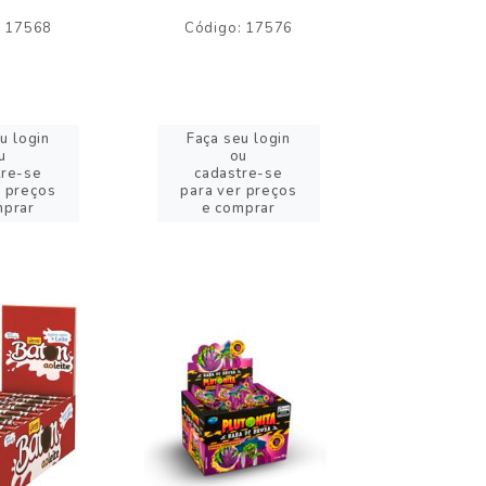
: 17568
Código: 17576
Código:
u login
Faça seu login
Faça se
u
ou
o
tre-se
cadastre-se
cadast
r preços
para ver preços
para ver
mprar
e comprar
e com