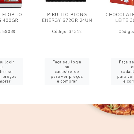
O FLOPITO
PIRULITO BLONG
CHOCOLATE
S 400GR
ENERGY 672GR 24UN
LEITE 
: 59089
Código: 34312
Código
eu login
Faça seu login
Faça se
ou
ou
o
tre-se
cadastre-se
cadas
r preços
para ver preços
para ve
mprar
e comprar
e co