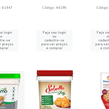
: 61947
Código: 44295
Código
eu login
Faça seu login
Faça se
ou
ou
o
tre-se
cadastre-se
cadas
r preços
para ver preços
para ve
mprar
e comprar
e co