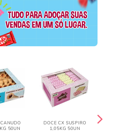
 CANUDO
DOCE CX SUSPIRO
DOCE CX 
6KG 50UN
1,05KG 50UN
VERM 1,8