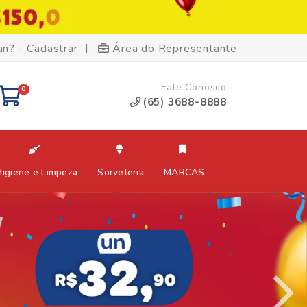
|
an? - Cadastrar
Área do Representante
Fale Conosco
0
(65) 3688-8888
Higiene e Limpeza
Sorveteria
MARCAS