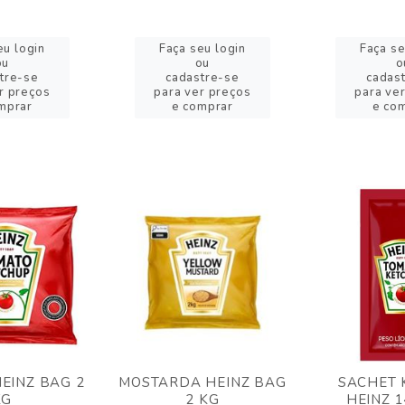
eu login
Faça seu login
Faça se
ou
ou
o
tre-se
cadastre-se
cadas
r preços
para ver preços
para ve
mprar
e comprar
e co
EINZ BAG 2
MOSTARDA HEINZ BAG
SACHET 
KG
2 KG
HEINZ 