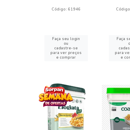
o: 59244
Código: 61946
Código
eu login
Faça seu login
Faça s
ou
ou
stre-se
cadastre-se
cadas
er preços
para ver preços
para ve
omprar
e comprar
e co