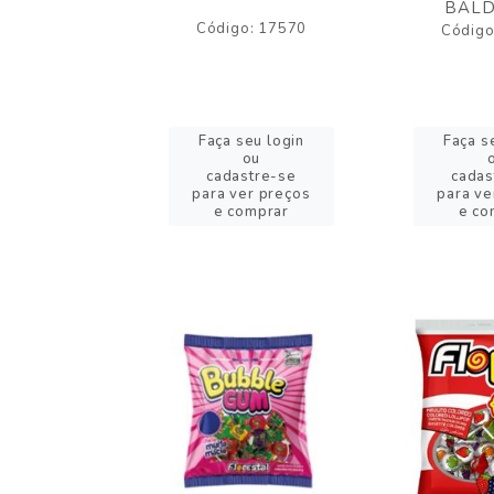
BALD
o: 43005
Código: 17570
Código
eu login
Faça seu login
Faça s
ou
ou
stre-se
cadastre-se
cadas
er preços
para ver preços
para ve
omprar
e comprar
e co