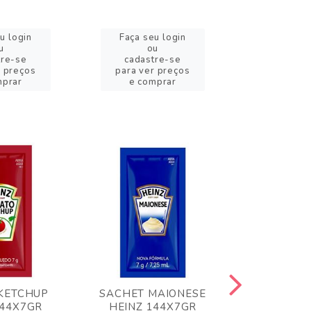
u login
Faça seu login
Faça se
u
ou
o
tre-se
cadastre-se
cadast
r preços
para ver preços
para ver
mprar
e comprar
e com
KETCHUP
SACHET MAIONESE
MILHO VER
144X7GR
HEINZ 144X7GR
1,70