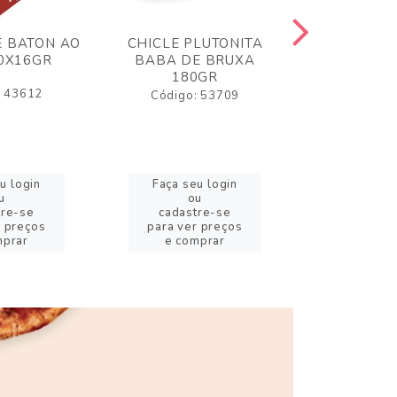
 BATON AO
CHICLE PLUTONITA
BALA GELA
30X16GR
BABA DE BRUXA
80GR MI
180GR
AZEDI
: 43612
Código: 53709
Código:
u login
Faça seu login
Faça se
u
ou
o
tre-se
cadastre-se
cadast
r preços
para ver preços
para ver
mprar
e comprar
e com