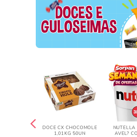
TA AO LEITE
DOCE CX CHOCOMOLE
NUTELLA
 372GR
1,01KG 50UN
AVEL? C