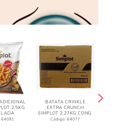
ADICIONAL
BATATA CRINKLE
BATATA 
LOT 2,5KG
EXTRA CRUNCH
SIMPLO
ELADA
SIMPLOT 2,27KG CONG.
CONGE
: 64081
Código: 64077
Código: