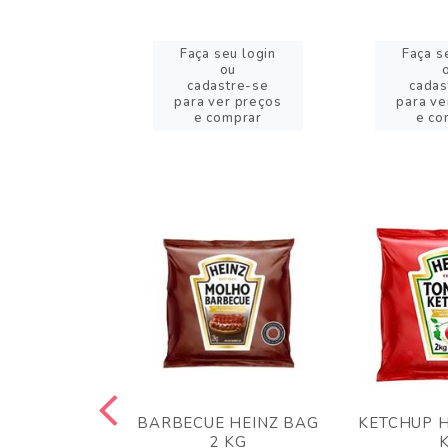
eu login
Faça seu login
Faça s
ou
ou
stre-se
cadastre-se
cadas
er preços
para ver preços
para ve
omprar
e comprar
e co
 PANKO 1KG
BARBECUE HEINZ BAG
KETCHUP H
ARUI
2 KG