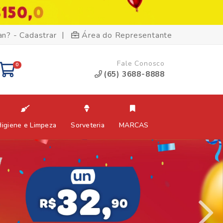
|
an? - Cadastrar
Área do Representante
Fale Conosco
0
(65) 3688-8888
Higiene e Limpeza
Sorveteria
MARCAS