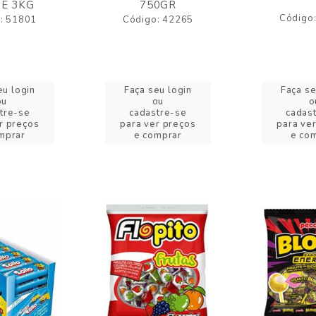
E 3KG
750GR
Código
: 51801
Código: 42265
eu login
Faça seu login
Faça se
ou
ou
o
tre-se
cadastre-se
cadas
r preços
para ver preços
para ve
mprar
e comprar
e co