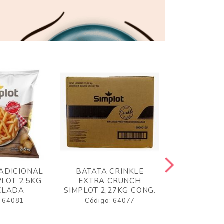
ADICIONAL
BATATA CRINKLE
BATATA 
LOT 2,5KG
EXTRA CRUNCH
SIMPLO
ELADA
SIMPLOT 2,27KG CONG.
CONGE
: 64081
Código: 64077
Código: