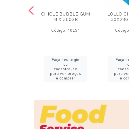
M ARCOR
CHICLE BUBBLE GUM
LOLLO C
BRIGADEIRO
MIX 300GR
30X28G
50GR
Código: 40194
Código
o: 18626
eu login
Faça seu login
Faça s
ou
ou
stre-se
cadastre-se
cadas
er preços
para ver preços
para ve
omprar
e comprar
e co