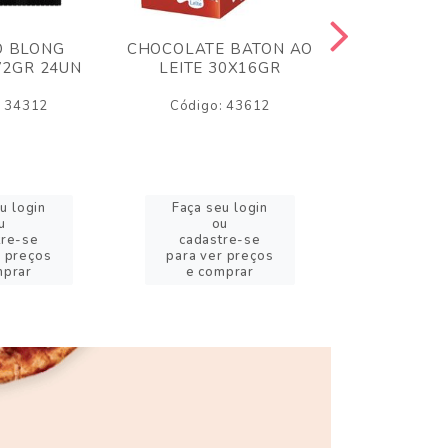
O BLONG
CHOCOLATE BATON AO
CHICLE P
72GR 24UN
LEITE 30X16GR
BABA DE
180
: 34312
Código: 43612
Código:
u login
Faça seu login
Faça se
u
ou
o
tre-se
cadastre-se
cadast
r preços
para ver preços
para ver
mprar
e comprar
e com