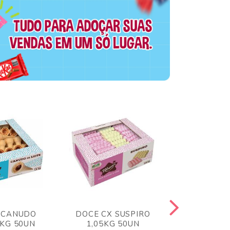
 CANUDO
DOCE CX SUSPIRO
DOCE CX 
6KG 50UN
1,05KG 50UN
VERM 1,8