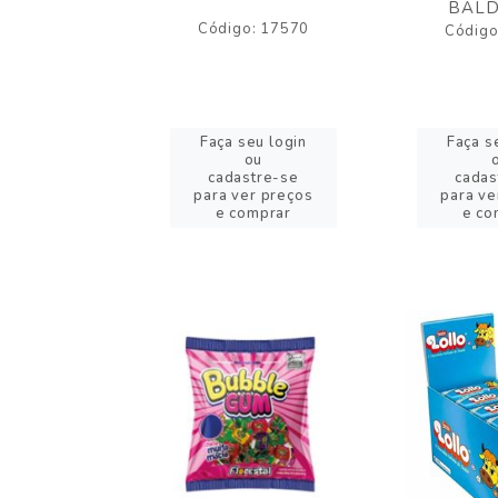
BALD
o: 43005
Código: 17570
Código
eu login
Faça seu login
Faça s
ou
ou
stre-se
cadastre-se
cadas
er preços
para ver preços
para ve
omprar
e comprar
e co