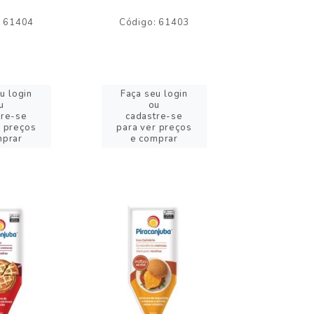
: 61404
Código: 61403
Código:
u login
Faça seu login
Faça se
u
ou
o
tre-se
cadastre-se
cadast
r preços
para ver preços
para ver
mprar
e comprar
e com