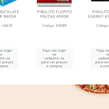
HOCOLATE
PIRULITO FLOPITO
PIRULIT
R 840GR
FRUTAS 400GR
ENERGY 6
: 16635
Código: 59089
Código
eu login
Faça seu login
Faça se
ou
ou
o
tre-se
cadastre-se
cadas
r preços
para ver preços
para ve
mprar
e comprar
e co