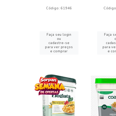
o: 59244
Código: 61946
Código
eu login
Faça seu login
Faça s
ou
ou
stre-se
cadastre-se
cadas
er preços
para ver preços
para ve
omprar
e comprar
e co