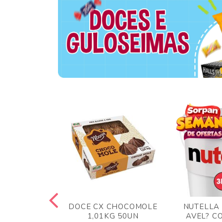
TA AO LEITE
DOCE CX CHOCOMOLE
NUTELLA
 372GR
1,01KG 50UN
AVEL? C