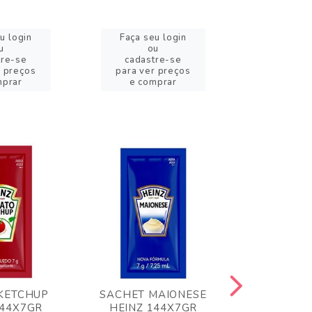
u login
Faça seu login
Faça se
u
ou
o
tre-se
cadastre-se
cadast
r preços
para ver preços
para ver
mprar
e comprar
e com
KETCHUP
SACHET MAIONESE
MILHO VER
144X7GR
HEINZ 144X7GR
1,70