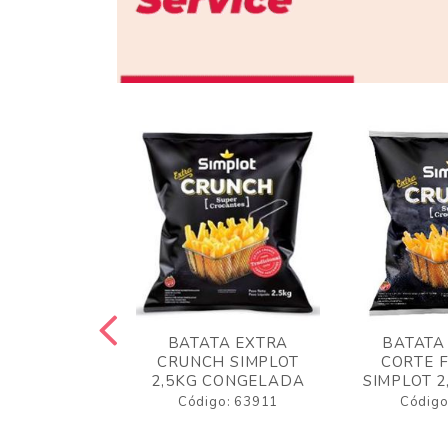
 RUSTICA
BATATA EXTRA
BATATA
LOT 2KG
CRUNCH SIMPLOT
CORTE 
GELADA
2,5KG CONGELADA
SIMPLOT 2
o: 63919
Código: 63911
Código