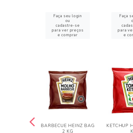
eu login
Faça seu login
Faça s
ou
ou
stre-se
cadastre-se
cadas
er preços
para ver preços
para ve
omprar
e comprar
e co
 PANKO 1KG
BARBECUE HEINZ BAG
KETCHUP H
ARUI
2 KG