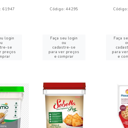
: 61947
Código: 44295
Código
eu login
Faça seu login
Faça se
ou
ou
o
tre-se
cadastre-se
cadas
r preços
para ver preços
para ve
mprar
e comprar
e co