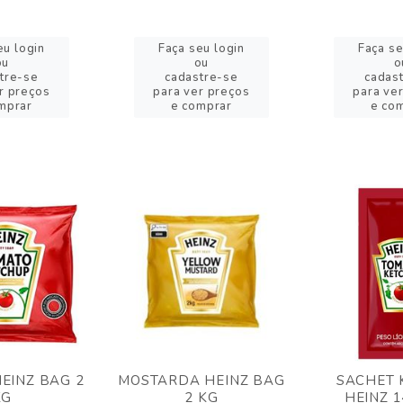
eu login
Faça seu login
Faça se
ou
ou
o
tre-se
cadastre-se
cadas
r preços
para ver preços
para ve
mprar
e comprar
e co
EINZ BAG 2
MOSTARDA HEINZ BAG
SACHET 
KG
2 KG
HEINZ 