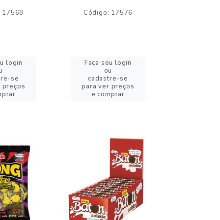
: 17568
Código: 17576
Código:
u login
Faça seu login
Faça se
u
ou
o
tre-se
cadastre-se
cadast
r preços
para ver preços
para ver
mprar
e comprar
e com