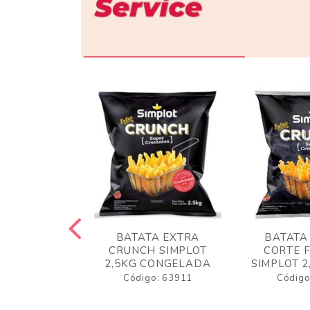
 RUSTICA
BATATA EXTRA
BATATA
LOT 2KG
CRUNCH SIMPLOT
CORTE 
GELADA
2,5KG CONGELADA
SIMPLOT 2
o: 63919
Código: 63911
Código