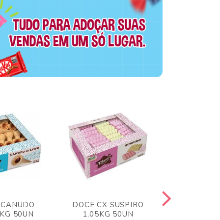
 CANUDO
DOCE CX SUSPIRO
DOCE CX 
6KG 50UN
1,05KG 50UN
VERM 1,8