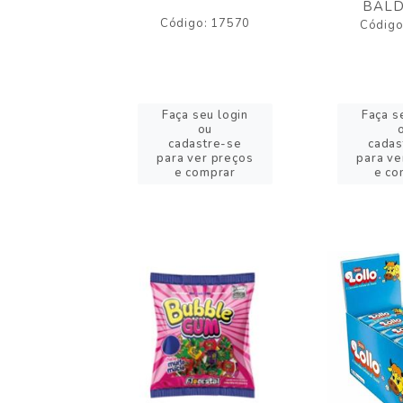
BALD
o: 43005
Código: 17570
Código
eu login
Faça seu login
Faça s
ou
ou
stre-se
cadastre-se
cadas
er preços
para ver preços
para ve
omprar
e comprar
e co