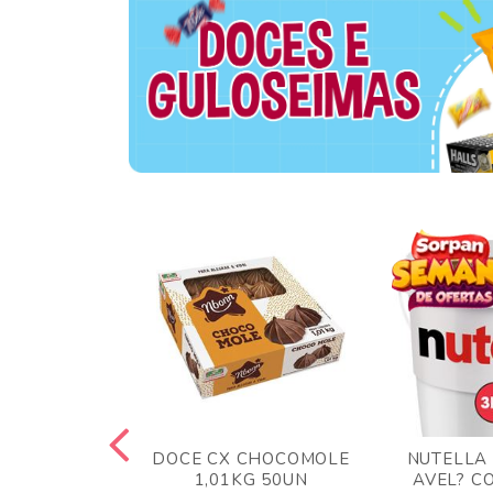
TA AO LEITE
DOCE CX CHOCOMOLE
NUTELLA
 372GR
1,01KG 50UN
AVEL? C