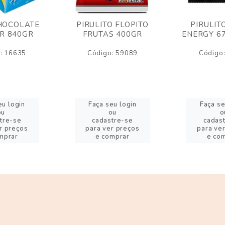
HOCOLATE
PIRULITO FLOPITO
PIRULIT
R 840GR
FRUTAS 400GR
ENERGY 6
: 16635
Código: 59089
Código
eu login
Faça seu login
Faça se
ou
ou
o
tre-se
cadastre-se
cadas
r preços
para ver preços
para ve
mprar
e comprar
e co