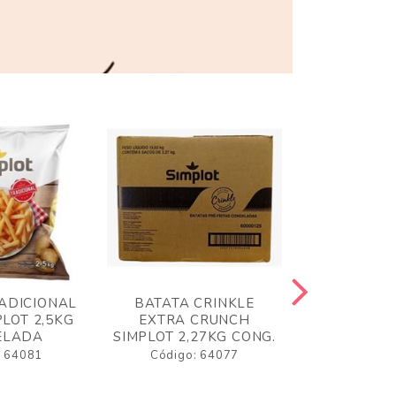
ADICIONAL
BATATA CRINKLE
BATATA 
LOT 2,5KG
EXTRA CRUNCH
SIMPLO
ELADA
SIMPLOT 2,27KG CONG.
CONGE
: 64081
Código: 64077
Código: