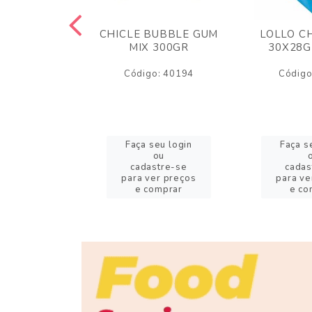
M ARCOR
CHICLE BUBBLE GUM
LOLLO C
BRIGADEIRO
MIX 300GR
30X28G
50GR
Código: 40194
Código
o: 18626
eu login
Faça seu login
Faça s
ou
ou
stre-se
cadastre-se
cadas
er preços
para ver preços
para ve
omprar
e comprar
e co