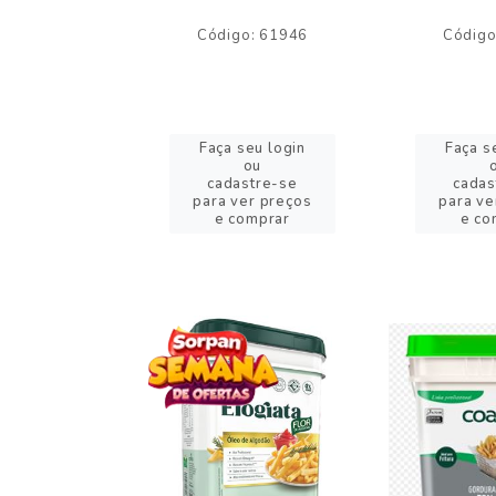
o: 59244
Código: 61946
Código
eu login
Faça seu login
Faça s
ou
ou
stre-se
cadastre-se
cadas
er preços
para ver preços
para ve
omprar
e comprar
e co