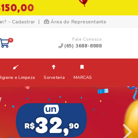
|
an? - Cadastrar
Área do Representante
Fale Conosco
0
(65) 3688-8888
Higiene e Limpeza
Sorveteria
MARCAS