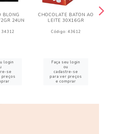
O BLONG
CHOCOLATE BATON AO
CHICLE P
72GR 24UN
LEITE 30X16GR
BABA DE
180
: 34312
Código: 43612
Código:
u login
Faça seu login
Faça se
u
ou
o
tre-se
cadastre-se
cadast
r preços
para ver preços
para ver
mprar
e comprar
e com