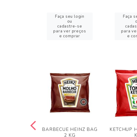
eu login
Faça seu login
Faça s
ou
ou
stre-se
cadastre-se
cadas
er preços
para ver preços
para ve
omprar
e comprar
e co
 PANKO 1KG
BARBECUE HEINZ BAG
KETCHUP H
ARUI
2 KG