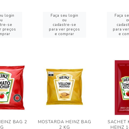
eu login
Faça seu login
Faça se
ou
ou
o
tre-se
cadastre-se
cadas
r preços
para ver preços
para ve
mprar
e comprar
e co
EINZ BAG 2
MOSTARDA HEINZ BAG
SACHET 
KG
2 KG
HEINZ 