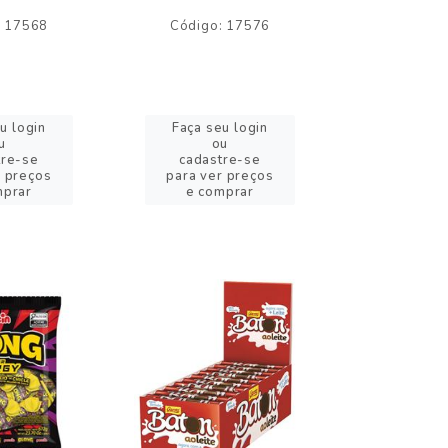
: 17568
Código: 17576
Código:
u login
Faça seu login
Faça se
u
ou
o
tre-se
cadastre-se
cadast
r preços
para ver preços
para ver
mprar
e comprar
e com