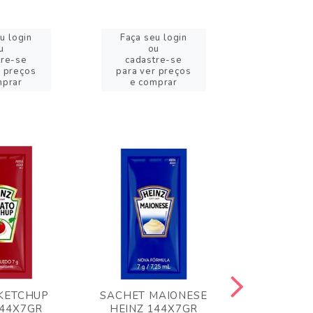
u login
Faça seu login
Faça se
u
ou
o
tre-se
cadastre-se
cadast
r preços
para ver preços
para ver
mprar
e comprar
e com
KETCHUP
SACHET MAIONESE
MILHO VER
144X7GR
HEINZ 144X7GR
1,70