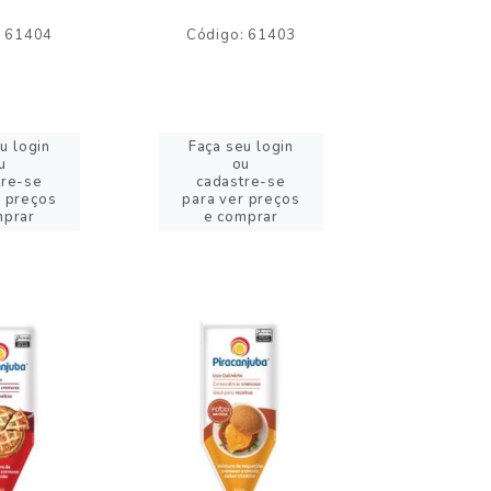
: 61404
Código: 61403
Código:
u login
Faça seu login
Faça se
u
ou
o
tre-se
cadastre-se
cadast
r preços
para ver preços
para ver
mprar
e comprar
e com