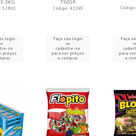
E 3KG
750GR
Código
: 51801
Código: 42265
eu login
Faça seu login
Faça se
ou
ou
o
tre-se
cadastre-se
cadas
r preços
para ver preços
para ve
mprar
e comprar
e co