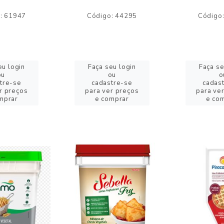
: 61947
Código: 44295
Código
eu login
Faça seu login
Faça se
ou
ou
o
tre-se
cadastre-se
cadas
r preços
para ver preços
para ve
mprar
e comprar
e co