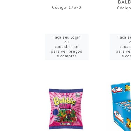
BALD
o: 43005
Código: 17570
Código
eu login
Faça seu login
Faça s
ou
ou
stre-se
cadastre-se
cadas
er preços
para ver preços
para ve
omprar
e comprar
e co