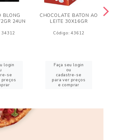
O BLONG
CHOCOLATE BATON AO
CHICLE P
72GR 24UN
LEITE 30X16GR
BABA DE
180
: 34312
Código: 43612
Código:
u login
Faça seu login
Faça se
u
ou
o
tre-se
cadastre-se
cadast
r preços
para ver preços
para ver
mprar
e comprar
e com