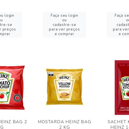
eu login
Faça seu login
Faça se
ou
ou
o
tre-se
cadastre-se
cadas
r preços
para ver preços
para ve
mprar
e comprar
e co
EINZ BAG 2
MOSTARDA HEINZ BAG
SACHET 
KG
2 KG
HEINZ 