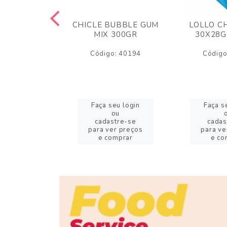
M ARCOR
CHICLE BUBBLE GUM
LOLLO C
BRIGADEIRO
MIX 300GR
30X28G
50GR
Código: 40194
Código
o: 18626
eu login
Faça seu login
Faça s
ou
ou
stre-se
cadastre-se
cadas
er preços
para ver preços
para ve
omprar
e comprar
e co