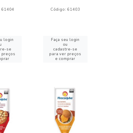
: 61404
Código: 61403
Código:
u login
Faça seu login
Faça se
u
ou
o
tre-se
cadastre-se
cadast
r preços
para ver preços
para ver
mprar
e comprar
e com