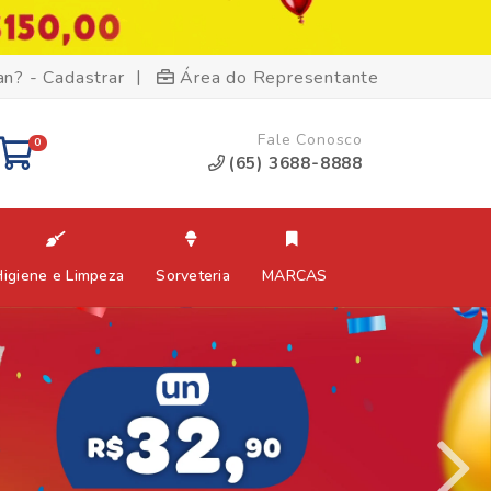
|
an? - Cadastrar
Área do Representante
Fale Conosco
0
(65) 3688-8888
Higiene e Limpeza
Sorveteria
MARCAS