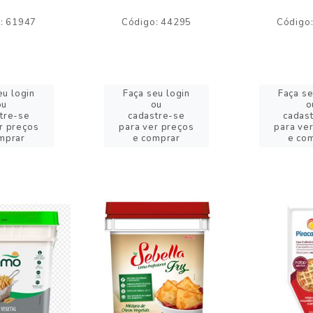
: 61947
Código: 44295
Código
eu login
Faça seu login
Faça se
ou
ou
o
tre-se
cadastre-se
cadas
r preços
para ver preços
para ve
mprar
e comprar
e co