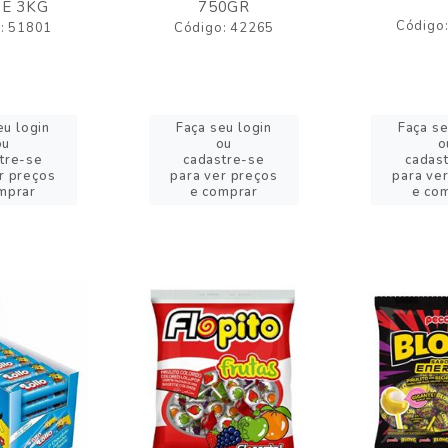
E 3KG
750GR
Código
: 51801
Código: 42265
eu login
Faça seu login
Faça se
ou
ou
o
tre-se
cadastre-se
cadas
r preços
para ver preços
para ve
mprar
e comprar
e co