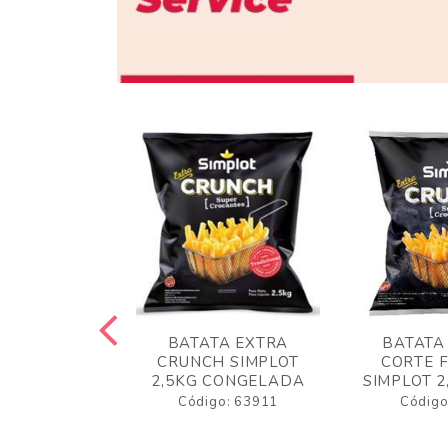
 RUSTICA
BATATA EXTRA
BATATA
LOT 2KG
CRUNCH SIMPLOT
CORTE 
GELADA
2,5KG CONGELADA
SIMPLOT 2
o: 63919
Código: 63911
Código