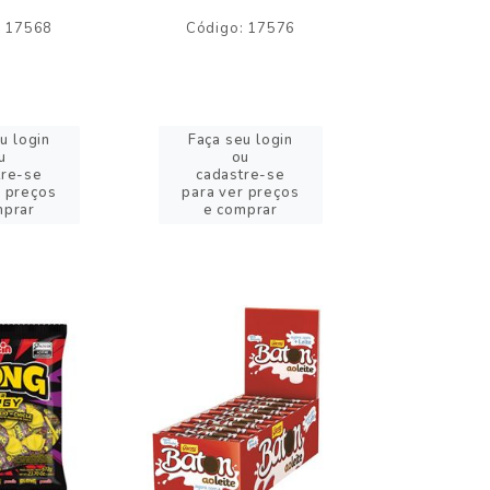
: 17568
Código: 17576
Código:
u login
Faça seu login
Faça se
u
ou
o
tre-se
cadastre-se
cadast
r preços
para ver preços
para ver
mprar
e comprar
e com