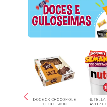
TA AO LEITE
DOCE CX CHOCOMOLE
NUTELLA
 372GR
1,01KG 50UN
AVEL? C