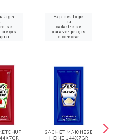
u login
Faça seu login
Faça se
u
ou
o
tre-se
cadastre-se
cadast
r preços
para ver preços
para ver
mprar
e comprar
e com
KETCHUP
SACHET MAIONESE
MILHO VER
144X7GR
HEINZ 144X7GR
1,70