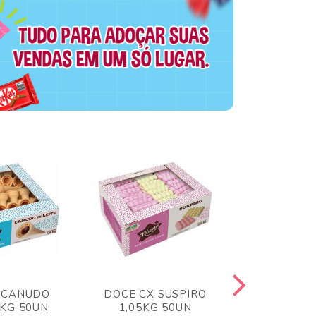
 CANUDO
DOCE CX SUSPIRO
DOCE CX 
6KG 50UN
1,05KG 50UN
VERM 1,8