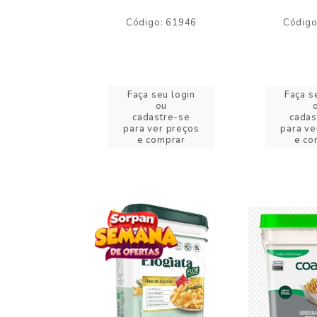
o: 59244
Código: 61946
Código
eu login
Faça seu login
Faça s
ou
ou
stre-se
cadastre-se
cadas
er preços
para ver preços
para ve
omprar
e comprar
e co