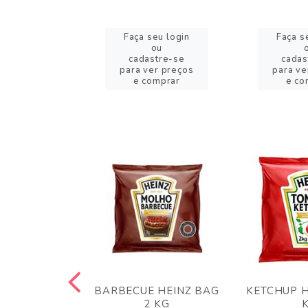
eu login
Faça seu login
Faça s
ou
ou
stre-se
cadastre-se
cadas
er preços
para ver preços
para ve
omprar
e comprar
e co
 PANKO 1KG
BARBECUE HEINZ BAG
KETCHUP H
ARUI
2 KG