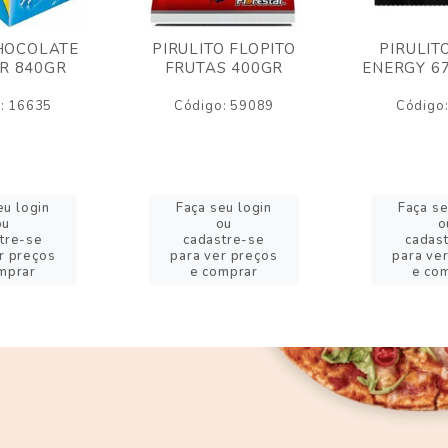
HOCOLATE
PIRULITO FLOPITO
PIRULIT
R 840GR
FRUTAS 400GR
ENERGY 6
: 16635
Código: 59089
Código
eu login
Faça seu login
Faça se
ou
ou
o
tre-se
cadastre-se
cadas
r preços
para ver preços
para ve
mprar
e comprar
e co