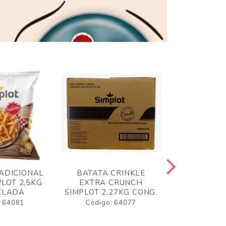
ADICIONAL
BATATA CRINKLE
BATATA 
LOT 2,5KG
EXTRA CRUNCH
SIMPLO
ELADA
SIMPLOT 2,27KG CONG.
CONGE
: 64081
Código: 64077
Código: