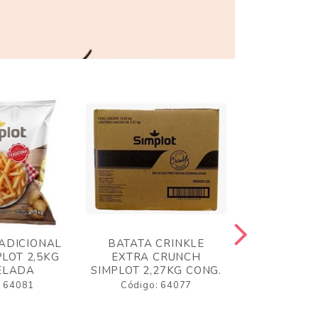
ADICIONAL
BATATA CRINKLE
BATATA 
LOT 2,5KG
EXTRA CRUNCH
SIMPLO
ELADA
SIMPLOT 2,27KG CONG.
CONGE
: 64081
Código: 64077
Código: