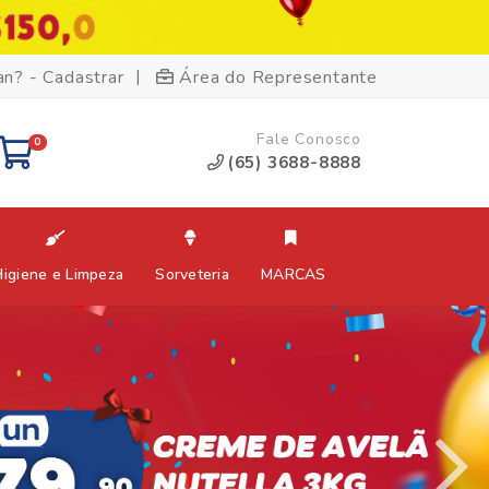
|
an? - Cadastrar
Área do Representante
Fale Conosco
0
(65) 3688-8888
Higiene e Limpeza
Sorveteria
MARCAS