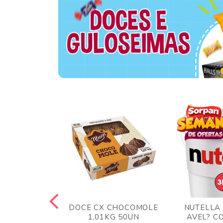
TA AO LEITE
DOCE CX CHOCOMOLE
NUTELLA
 372GR
1,01KG 50UN
AVEL? C