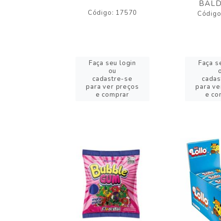
BALD
o: 43005
Código: 17570
Código
eu login
Faça seu login
Faça s
ou
ou
stre-se
cadastre-se
cadas
er preços
para ver preços
para ve
omprar
e comprar
e co