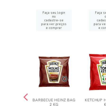
eu login
Faça seu login
Faça s
ou
ou
stre-se
cadastre-se
cadas
er preços
para ver preços
para ve
omprar
e comprar
e co
 PANKO 1KG
BARBECUE HEINZ BAG
KETCHUP H
ARUI
2 KG