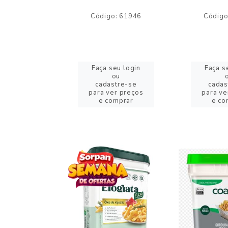
o: 59244
Código: 61946
Código
eu login
Faça seu login
Faça s
ou
ou
stre-se
cadastre-se
cadas
er preços
para ver preços
para ve
omprar
e comprar
e co