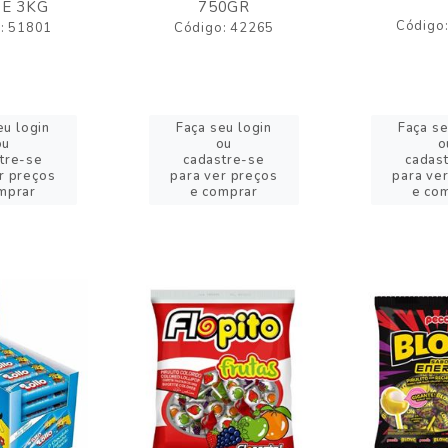
E 3KG
750GR
Código
: 51801
Código: 42265
eu login
Faça seu login
Faça se
ou
ou
o
tre-se
cadastre-se
cadas
r preços
para ver preços
para ve
mprar
e comprar
e co