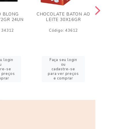
O BLONG
CHOCOLATE BATON AO
CHICLE P
72GR 24UN
LEITE 30X16GR
BABA DE
180
: 34312
Código: 43612
Código:
u login
Faça seu login
Faça se
u
ou
o
tre-se
cadastre-se
cadast
r preços
para ver preços
para ver
mprar
e comprar
e com