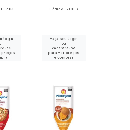
: 61404
Código: 61403
Código:
u login
Faça seu login
Faça se
u
ou
o
tre-se
cadastre-se
cadast
r preços
para ver preços
para ver
mprar
e comprar
e com