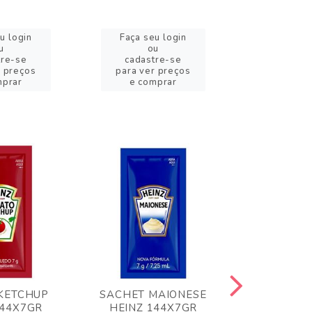
u login
Faça seu login
Faça se
u
ou
o
tre-se
cadastre-se
cadast
r preços
para ver preços
para ver
mprar
e comprar
e com
KETCHUP
SACHET MAIONESE
MILHO VER
144X7GR
HEINZ 144X7GR
1,70