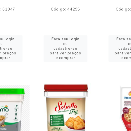
: 61947
Código: 44295
Código
eu login
Faça seu login
Faça se
ou
ou
o
tre-se
cadastre-se
cadas
r preços
para ver preços
para ve
mprar
e comprar
e co