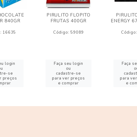
HOCOLATE
PIRULITO FLOPITO
PIRULIT
R 840GR
FRUTAS 400GR
ENERGY 6
: 16635
Código: 59089
Código
eu login
Faça seu login
Faça se
ou
ou
o
tre-se
cadastre-se
cadas
r preços
para ver preços
para ve
mprar
e comprar
e co