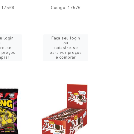
: 17568
Código: 17576
Código:
u login
Faça seu login
Faça se
u
ou
o
tre-se
cadastre-se
cadast
r preços
para ver preços
para ver
mprar
e comprar
e com