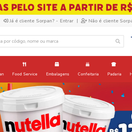
|
Já é cliente Sorpan? - Entrar
Não é cliente Sorp
an
Food Service
Embalagens
Confeitaria
Padaria