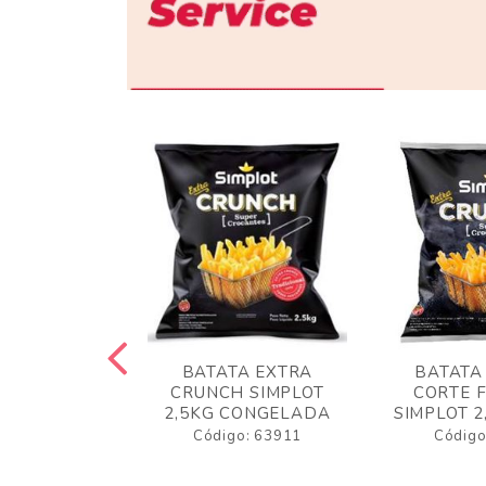
 RUSTICA
BATATA EXTRA
BATATA
LOT 2KG
CRUNCH SIMPLOT
CORTE 
GELADA
2,5KG CONGELADA
SIMPLOT 2
o: 63919
Código: 63911
Código