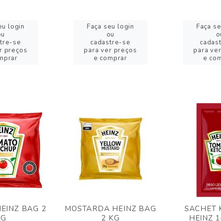
eu login
Faça seu login
Faça se
ou
ou
o
tre-se
cadastre-se
cadas
r preços
para ver preços
para ve
mprar
e comprar
e co
EINZ BAG 2
MOSTARDA HEINZ BAG
SACHET 
KG
2 KG
HEINZ 