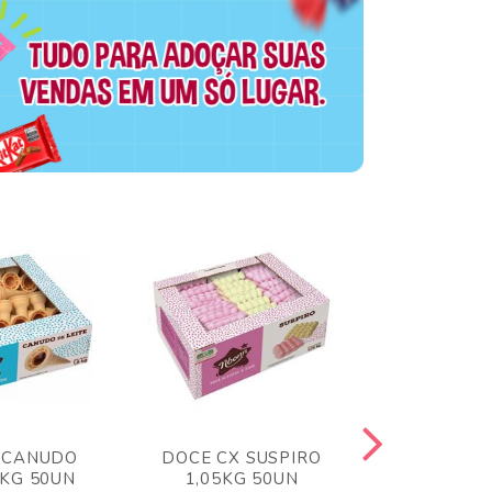
 CANUDO
DOCE CX SUSPIRO
DOCE CX 
6KG 50UN
1,05KG 50UN
VERM 1,8