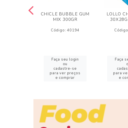
M ARCOR
CHICLE BUBBLE GUM
LOLLO C
BRIGADEIRO
MIX 300GR
30X28G
50GR
Código: 40194
Código
o: 18626
eu login
Faça seu login
Faça s
ou
ou
stre-se
cadastre-se
cadas
er preços
para ver preços
para ve
omprar
e comprar
e co