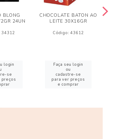
O BLONG
CHOCOLATE BATON AO
CHICLE P
72GR 24UN
LEITE 30X16GR
BABA DE
180
: 34312
Código: 43612
Código:
u login
Faça seu login
Faça se
u
ou
o
tre-se
cadastre-se
cadast
r preços
para ver preços
para ver
mprar
e comprar
e com