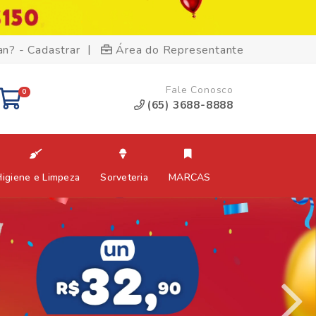
|
an? - Cadastrar
Área do Representante
Fale Conosco
0
(65) 3688-8888
Higiene e Limpeza
Sorveteria
MARCAS