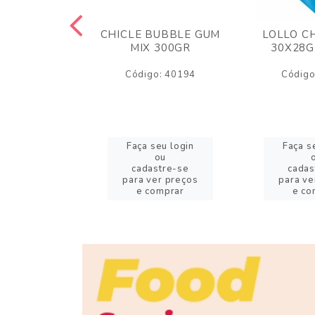
M ARCOR
CHICLE BUBBLE GUM
LOLLO C
BRIGADEIRO
MIX 300GR
30X28G
50GR
Código: 40194
Código
o: 18626
eu login
Faça seu login
Faça s
ou
ou
stre-se
cadastre-se
cadas
er preços
para ver preços
para ve
omprar
e comprar
e co