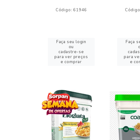
o: 59244
Código: 61946
Código
eu login
Faça seu login
Faça s
ou
ou
stre-se
cadastre-se
cadas
er preços
para ver preços
para ve
omprar
e comprar
e co