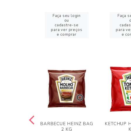
eu login
Faça seu login
Faça s
ou
ou
stre-se
cadastre-se
cadas
er preços
para ver preços
para ve
omprar
e comprar
e co
 PANKO 1KG
BARBECUE HEINZ BAG
KETCHUP H
ARUI
2 KG