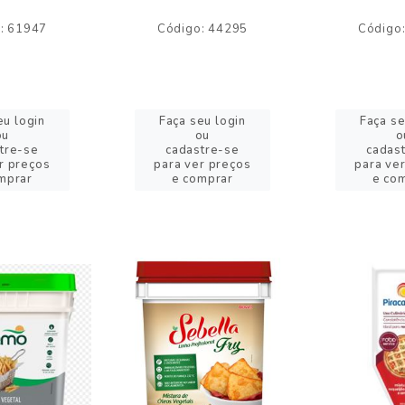
: 61947
Código: 44295
Código
eu login
Faça seu login
Faça se
ou
ou
o
tre-se
cadastre-se
cadas
r preços
para ver preços
para ve
mprar
e comprar
e co