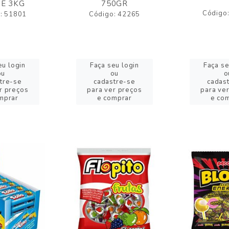
E 3KG
750GR
Código
: 51801
Código: 42265
eu login
Faça seu login
Faça se
ou
ou
o
tre-se
cadastre-se
cadas
r preços
para ver preços
para ve
mprar
e comprar
e co