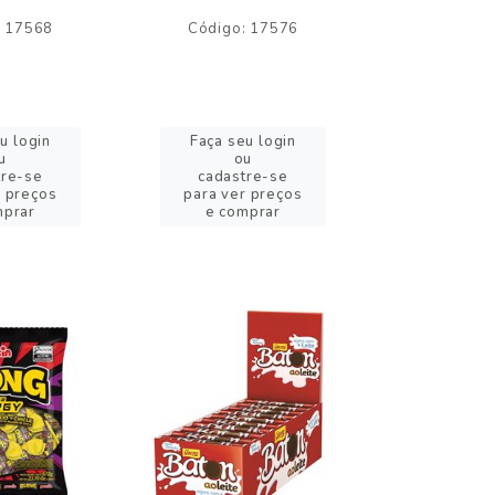
: 17568
Código: 17576
Código:
u login
Faça seu login
Faça se
u
ou
o
tre-se
cadastre-se
cadast
r preços
para ver preços
para ver
mprar
e comprar
e com