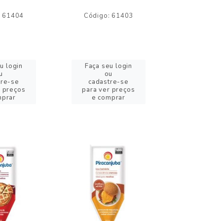
: 61404
Código: 61403
Código:
u login
Faça seu login
Faça se
u
ou
o
tre-se
cadastre-se
cadast
r preços
para ver preços
para ver
mprar
e comprar
e com