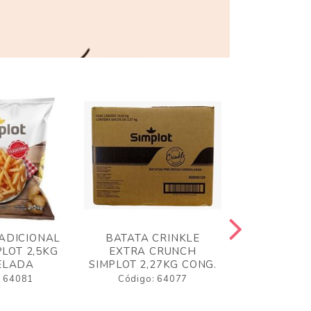
ADICIONAL
BATATA CRINKLE
BATATA 
LOT 2,5KG
EXTRA CRUNCH
SIMPLO
ELADA
SIMPLOT 2,27KG CONG.
CONGE
: 64081
Código: 64077
Código: