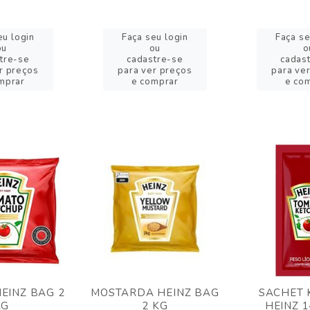
eu login
Faça seu login
Faça se
ou
ou
o
tre-se
cadastre-se
cadas
r preços
para ver preços
para ve
mprar
e comprar
e co
EINZ BAG 2
MOSTARDA HEINZ BAG
SACHET 
KG
2 KG
HEINZ 