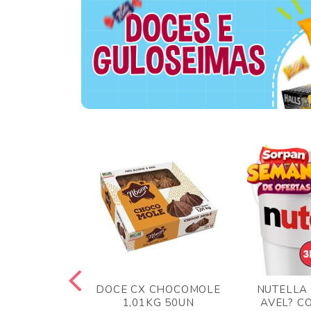
TA AO LEITE
DOCE CX CHOCOMOLE
NUTELLA
 372GR
1,01KG 50UN
AVEL? C