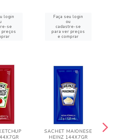
u login
Faça seu login
Faça se
u
ou
o
tre-se
cadastre-se
cadast
r preços
para ver preços
para ver
mprar
e comprar
e com
KETCHUP
SACHET MAIONESE
MILHO VER
144X7GR
HEINZ 144X7GR
1,70