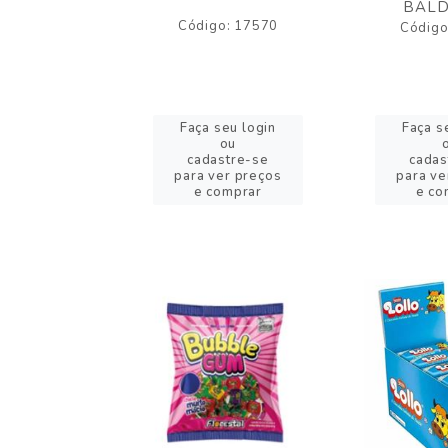
BALD
o: 43005
Código: 17570
Código
eu login
Faça seu login
Faça s
ou
ou
stre-se
cadastre-se
cadas
er preços
para ver preços
para ve
omprar
e comprar
e co