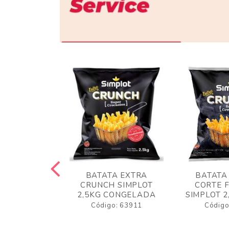
 RUSTICA
BATATA EXTRA
BATATA
LOT 2KG
CRUNCH SIMPLOT
CORTE 
GELADA
2,5KG CONGELADA
SIMPLOT 2
o: 63919
Código: 63911
Código