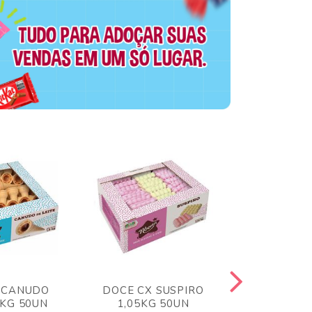
 CANUDO
DOCE CX SUSPIRO
DOCE CX 
6KG 50UN
1,05KG 50UN
VERM 1,8