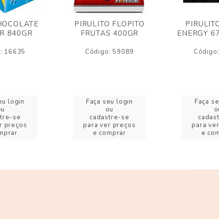
HOCOLATE
PIRULITO FLOPITO
PIRULIT
R 840GR
FRUTAS 400GR
ENERGY 6
: 16635
Código: 59089
Código
eu login
Faça seu login
Faça se
ou
ou
o
tre-se
cadastre-se
cadas
r preços
para ver preços
para ve
mprar
e comprar
e co