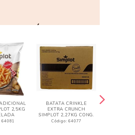
ADICIONAL
BATATA CRINKLE
BATATA 
LOT 2,5KG
EXTRA CRUNCH
SIMPLO
ELADA
SIMPLOT 2,27KG CONG.
CONGE
: 64081
Código: 64077
Código: