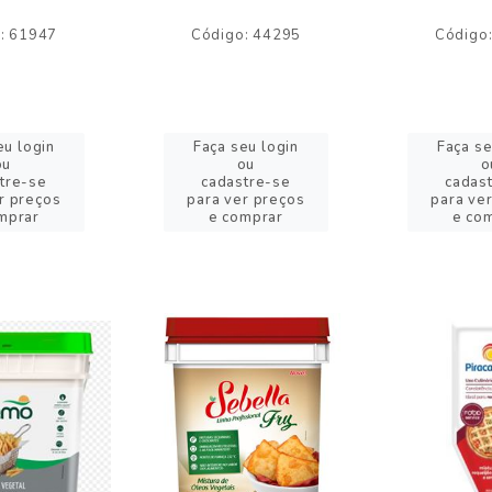
: 61947
Código: 44295
Código
eu login
Faça seu login
Faça se
ou
ou
o
tre-se
cadastre-se
cadas
r preços
para ver preços
para ve
mprar
e comprar
e co