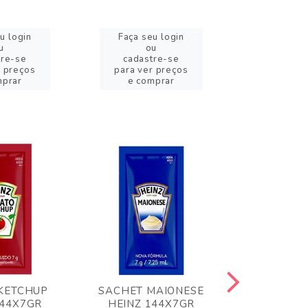
u login
Faça seu login
Faça se
u
ou
o
tre-se
cadastre-se
cadast
r preços
para ver preços
para ver
mprar
e comprar
e com
KETCHUP
SACHET MAIONESE
MILHO VER
144X7GR
HEINZ 144X7GR
1,70