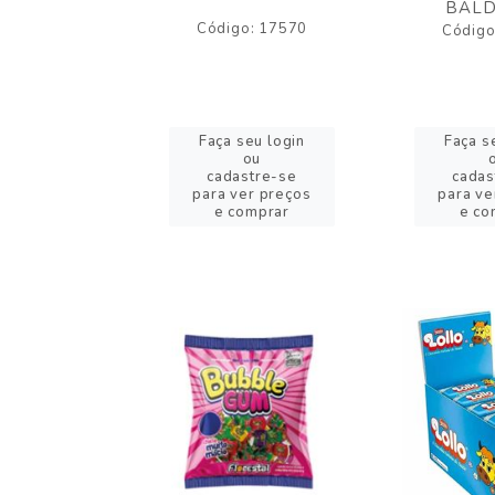
BALD
o: 43005
Código: 17570
Código
eu login
Faça seu login
Faça s
ou
ou
stre-se
cadastre-se
cadas
er preços
para ver preços
para ve
omprar
e comprar
e co