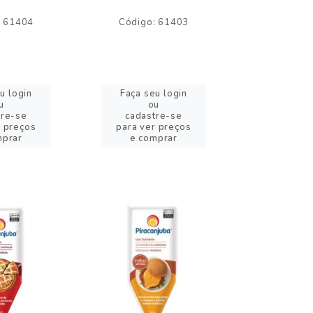
: 61404
Código: 61403
Código:
u login
Faça seu login
Faça se
u
ou
o
tre-se
cadastre-se
cadast
r preços
para ver preços
para ver
mprar
e comprar
e com