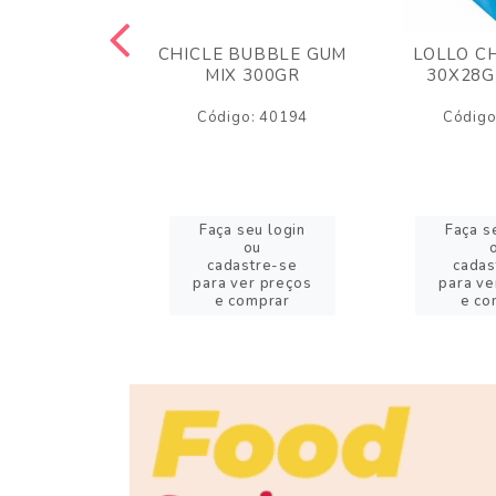
M ARCOR
CHICLE BUBBLE GUM
LOLLO C
BRIGADEIRO
MIX 300GR
30X28G
50GR
Código: 40194
Código
o: 18626
eu login
Faça seu login
Faça s
ou
ou
stre-se
cadastre-se
cadas
er preços
para ver preços
para ve
omprar
e comprar
e co