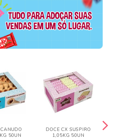
 CANUDO
DOCE CX SUSPIRO
DOCE CX 
6KG 50UN
1,05KG 50UN
VERM 1,8