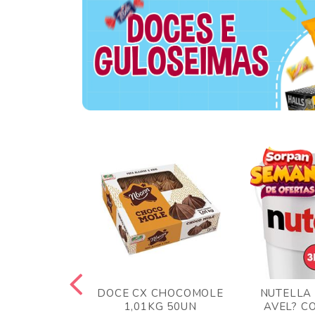
TA AO LEITE
DOCE CX CHOCOMOLE
NUTELLA
 372GR
1,01KG 50UN
AVEL? C