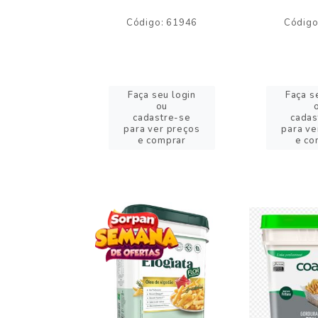
o: 59244
Código: 61946
Código
eu login
Faça seu login
Faça s
ou
ou
stre-se
cadastre-se
cadas
er preços
para ver preços
para ve
omprar
e comprar
e co