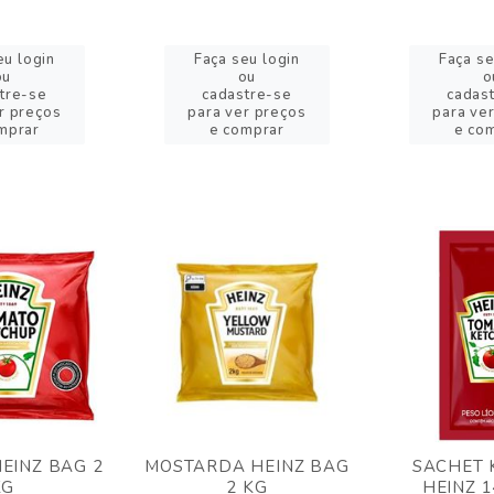
eu login
Faça seu login
Faça se
ou
ou
o
tre-se
cadastre-se
cadas
r preços
para ver preços
para ve
mprar
e comprar
e co
EINZ BAG 2
MOSTARDA HEINZ BAG
SACHET 
KG
2 KG
HEINZ 