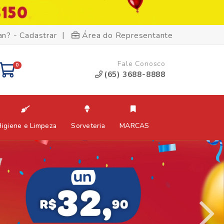
|
an? - Cadastrar
Área do Representante
Fale Conosco
0
(65) 3688-8888
Higiene e Limpeza
Sorveteria
MARCAS