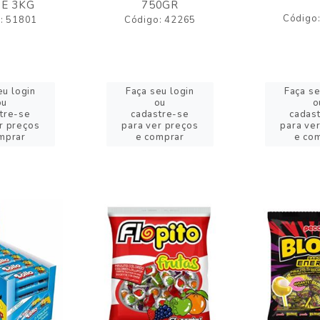
E 3KG
750GR
Código
: 51801
Código: 42265
eu login
Faça seu login
Faça se
ou
ou
o
tre-se
cadastre-se
cadas
r preços
para ver preços
para ve
mprar
e comprar
e co