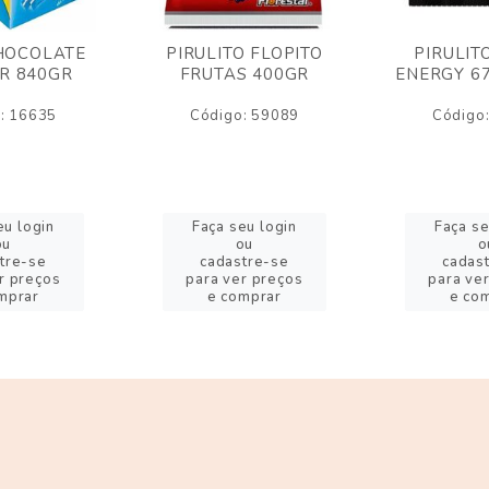
HOCOLATE
PIRULITO FLOPITO
PIRULIT
R 840GR
FRUTAS 400GR
ENERGY 6
: 16635
Código: 59089
Código
eu login
Faça seu login
Faça se
ou
ou
o
tre-se
cadastre-se
cadas
r preços
para ver preços
para ve
mprar
e comprar
e co