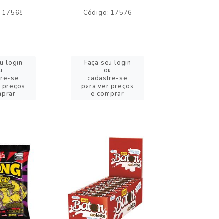
: 17568
Código: 17576
Código:
u login
Faça seu login
Faça se
u
ou
o
tre-se
cadastre-se
cadast
r preços
para ver preços
para ver
mprar
e comprar
e com