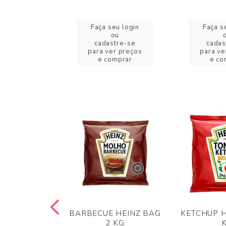
eu login
Faça seu login
Faça s
ou
ou
stre-se
cadastre-se
cadas
er preços
para ver preços
para ve
omprar
e comprar
e co
 PANKO 1KG
BARBECUE HEINZ BAG
KETCHUP H
ARUI
2 KG