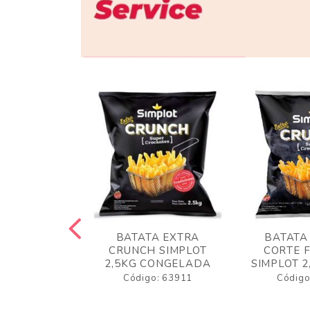
 RUSTICA
BATATA EXTRA
BATATA
LOT 2KG
CRUNCH SIMPLOT
CORTE 
GELADA
2,5KG CONGELADA
SIMPLOT 2
o: 63919
Código: 63911
Código