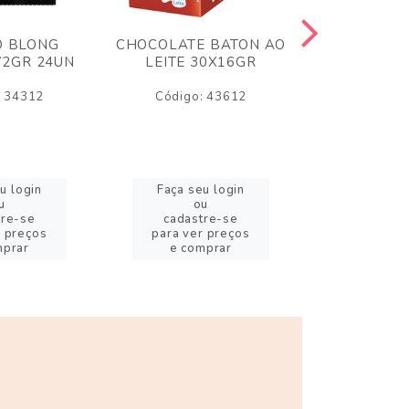
O BLONG
CHOCOLATE BATON AO
CHICLE P
72GR 24UN
LEITE 30X16GR
BABA DE
180
: 34312
Código: 43612
Código:
u login
Faça seu login
Faça se
u
ou
o
tre-se
cadastre-se
cadast
r preços
para ver preços
para ver
mprar
e comprar
e com