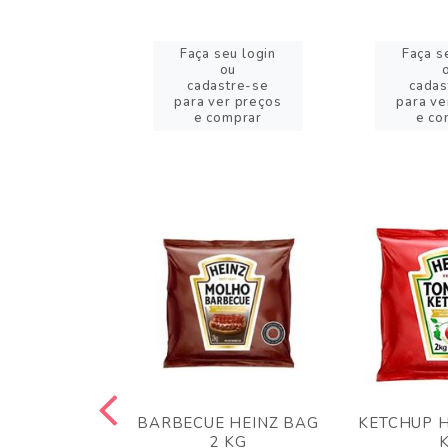
eu login
Faça seu login
Faça s
ou
ou
stre-se
cadastre-se
cadas
er preços
para ver preços
para ve
omprar
e comprar
e co
 PANKO 1KG
BARBECUE HEINZ BAG
KETCHUP H
ARUI
2 KG