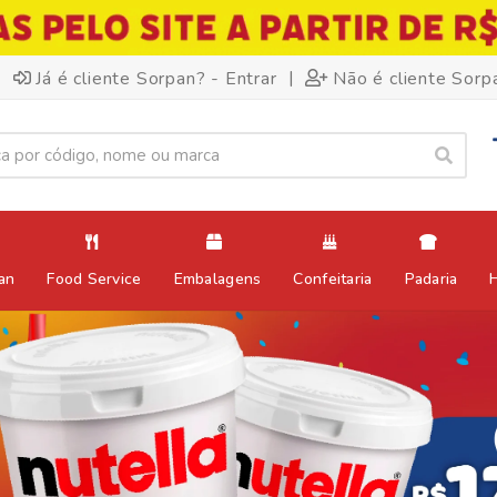
|
Já é cliente Sorpan? - Entrar
Não é cliente Sorp
an
Food Service
Embalagens
Confeitaria
Padaria