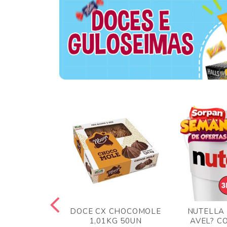
TA AO LEITE
DOCE CX CHOCOMOLE
NUTELLA
 372GR
1,01KG 50UN
AVEL? C