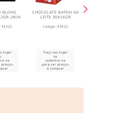
O BLONG
CHOCOLATE BATON AO
CHICLE P
72GR 24UN
LEITE 30X16GR
BABA DE
180
: 34312
Código: 43612
Código:
u login
Faça seu login
Faça se
u
ou
o
tre-se
cadastre-se
cadast
r preços
para ver preços
para ver
mprar
e comprar
e com