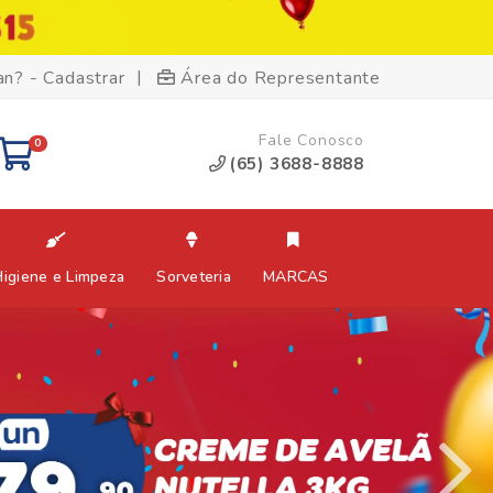
|
an? - Cadastrar
Área do Representante
Fale Conosco
0
(65) 3688-8888
Higiene e Limpeza
Sorveteria
MARCAS