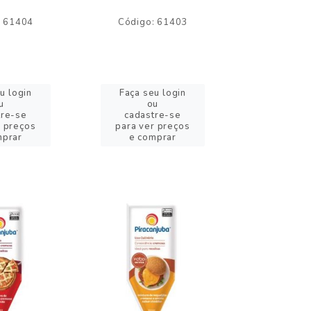
: 61404
Código: 61403
Código:
u login
Faça seu login
Faça se
u
ou
o
tre-se
cadastre-se
cadast
r preços
para ver preços
para ver
mprar
e comprar
e com