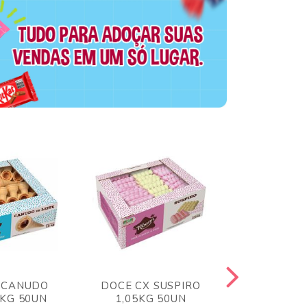
 CANUDO
DOCE CX SUSPIRO
DOCE CX 
6KG 50UN
1,05KG 50UN
VERM 1,8