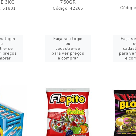
E 3KG
750GR
Código
: 51801
Código: 42265
eu login
Faça seu login
Faça se
ou
ou
o
tre-se
cadastre-se
cadas
r preços
para ver preços
para ve
mprar
e comprar
e co