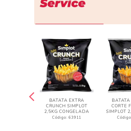
 RUSTICA
BATATA EXTRA
BATATA
LOT 2KG
CRUNCH SIMPLOT
CORTE 
GELADA
2,5KG CONGELADA
SIMPLOT 2
o: 63919
Código: 63911
Código