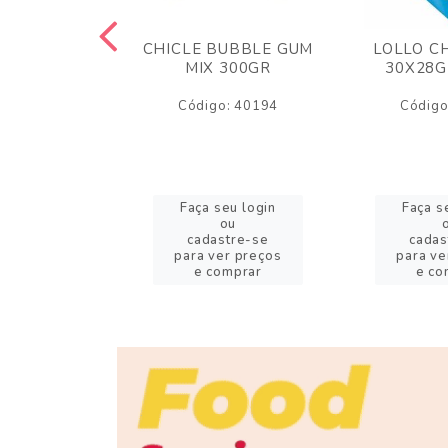
M ARCOR
CHICLE BUBBLE GUM
LOLLO C
BRIGADEIRO
MIX 300GR
30X28G
50GR
Código: 40194
Código
o: 18626
eu login
Faça seu login
Faça s
ou
ou
stre-se
cadastre-se
cadas
er preços
para ver preços
para ve
omprar
e comprar
e co