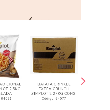
ADICIONAL
BATATA CRINKLE
BATATA 
LOT 2,5KG
EXTRA CRUNCH
SIMPLO
ELADA
SIMPLOT 2,27KG CONG.
CONGE
: 64081
Código: 64077
Código: