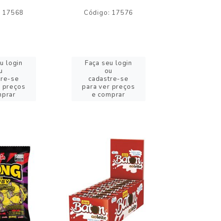
: 17568
Código: 17576
Código:
u login
Faça seu login
Faça se
u
ou
o
tre-se
cadastre-se
cadast
r preços
para ver preços
para ver
mprar
e comprar
e com