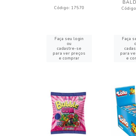
BALD
o: 43005
Código: 17570
Código
eu login
Faça seu login
Faça s
ou
ou
stre-se
cadastre-se
cadas
er preços
para ver preços
para ve
omprar
e comprar
e co