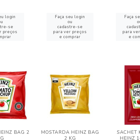
eu login
Faça seu login
Faça se
ou
ou
o
tre-se
cadastre-se
cadas
r preços
para ver preços
para ve
mprar
e comprar
e co
EINZ BAG 2
MOSTARDA HEINZ BAG
SACHET 
KG
2 KG
HEINZ 