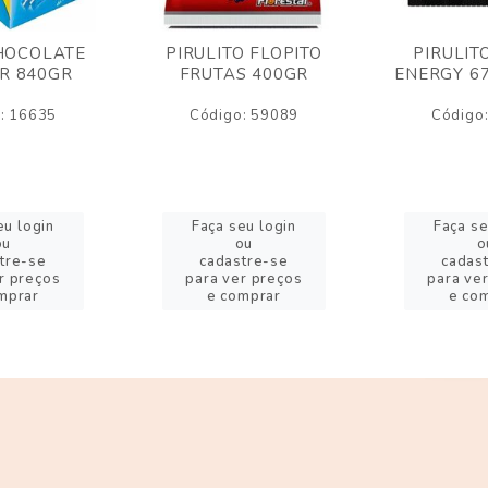
HOCOLATE
PIRULITO FLOPITO
PIRULIT
R 840GR
FRUTAS 400GR
ENERGY 6
: 16635
Código: 59089
Código
eu login
Faça seu login
Faça se
ou
ou
o
tre-se
cadastre-se
cadas
r preços
para ver preços
para ve
mprar
e comprar
e co