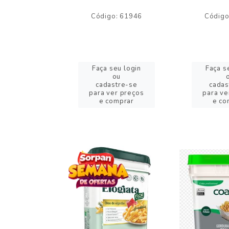
o: 59244
Código: 61946
Código
eu login
Faça seu login
Faça s
ou
ou
stre-se
cadastre-se
cadas
er preços
para ver preços
para ve
omprar
e comprar
e co