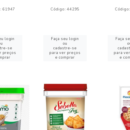
: 61947
Código: 44295
Código
eu login
Faça seu login
Faça se
ou
ou
o
tre-se
cadastre-se
cadas
r preços
para ver preços
para ve
mprar
e comprar
e co