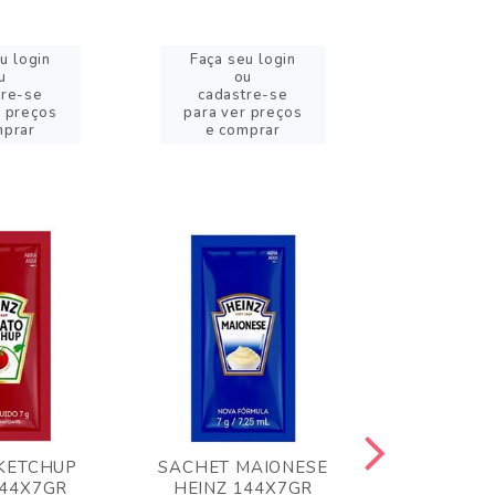
u login
Faça seu login
Faça se
u
ou
o
tre-se
cadastre-se
cadast
r preços
para ver preços
para ver
mprar
e comprar
e com
KETCHUP
SACHET MAIONESE
MILHO VER
144X7GR
HEINZ 144X7GR
1,70