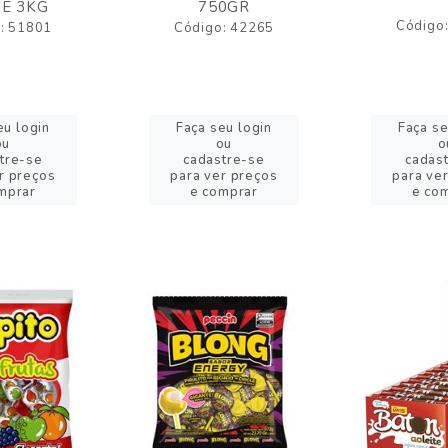
E 3KG
750GR
Código
: 51801
Código: 42265
eu login
Faça seu login
Faça se
ou
ou
o
tre-se
cadastre-se
cadas
r preços
para ver preços
para ve
mprar
e comprar
e co