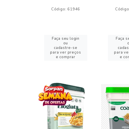
o: 59244
Código: 61946
Código
eu login
Faça seu login
Faça s
ou
ou
stre-se
cadastre-se
cadas
er preços
para ver preços
para ve
omprar
e comprar
e co