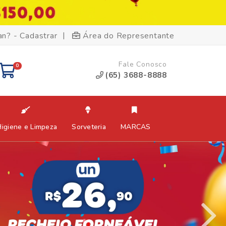
|
an? - Cadastrar
Área do Representante
Fale Conosco
0
(65) 3688-8888
Higiene e Limpeza
Sorveteria
MARCAS