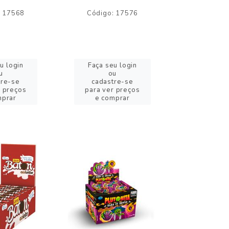
: 17568
Código: 17576
Código:
u login
Faça seu login
Faça se
u
ou
o
tre-se
cadastre-se
cadast
r preços
para ver preços
para ver
mprar
e comprar
e com