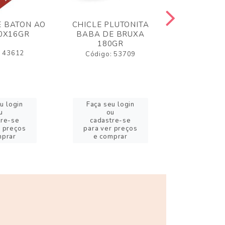
 BATON AO
CHICLE PLUTONITA
BALA GELA
30X16GR
BABA DE BRUXA
80GR MI
180GR
AZEDI
: 43612
Código: 53709
Código:
u login
Faça seu login
Faça se
u
ou
o
tre-se
cadastre-se
cadast
r preços
para ver preços
para ver
mprar
e comprar
e com