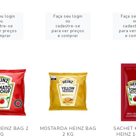
eu login
Faça seu login
Faça se
ou
ou
o
tre-se
cadastre-se
cadas
r preços
para ver preços
para ve
mprar
e comprar
e co
EINZ BAG 2
MOSTARDA HEINZ BAG
SACHET 
KG
2 KG
HEINZ 