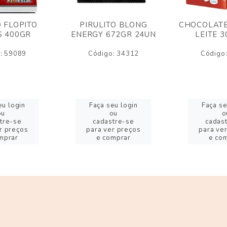
O FLOPITO
PIRULITO BLONG
CHOCOLATE
S 400GR
ENERGY 672GR 24UN
LEITE 
: 59089
Código: 34312
Código
eu login
Faça seu login
Faça se
ou
ou
o
tre-se
cadastre-se
cadas
r preços
para ver preços
para ve
mprar
e comprar
e co