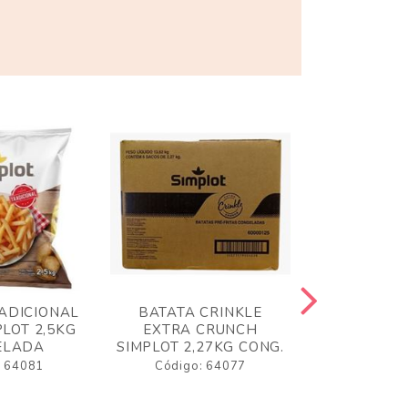
ADICIONAL
BATATA CRINKLE
BATATA 
LOT 2,5KG
EXTRA CRUNCH
SIMPLO
ELADA
SIMPLOT 2,27KG CONG.
CONGE
: 64081
Código: 64077
Código: