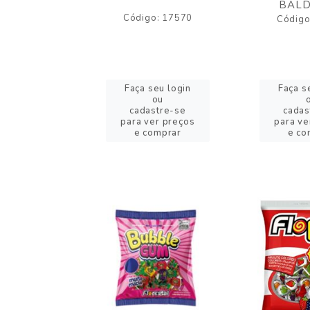
BALD
o: 43005
Código: 17570
Código
eu login
Faça seu login
Faça s
ou
ou
stre-se
cadastre-se
cadas
er preços
para ver preços
para ve
omprar
e comprar
e co