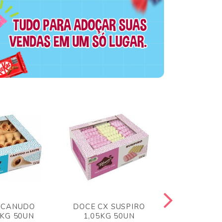
 CANUDO
DOCE CX SUSPIRO
DOCE CX 
6KG 50UN
1,05KG 50UN
VERM 1,8