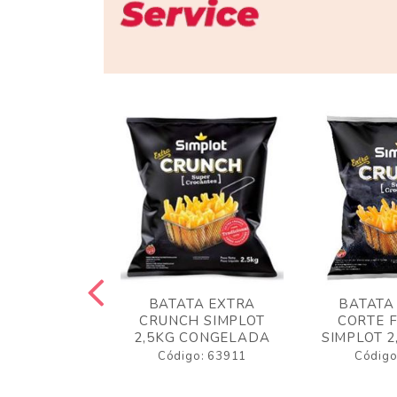
 RUSTICA
BATATA EXTRA
BATATA
LOT 2KG
CRUNCH SIMPLOT
CORTE 
GELADA
2,5KG CONGELADA
SIMPLOT 2
o: 63919
Código: 63911
Código