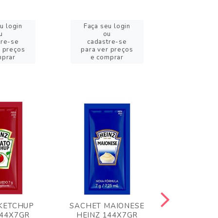
u login
Faça seu login
Faça se
u
ou
o
tre-se
cadastre-se
cadast
r preços
para ver preços
para ver
mprar
e comprar
e com
KETCHUP
SACHET MAIONESE
MILHO VER
144X7GR
HEINZ 144X7GR
1,70