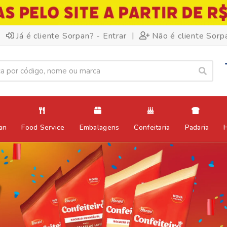
|
Já é cliente Sorpan? - Entrar
Não é cliente Sorp
an
Food Service
Embalagens
Confeitaria
Padaria