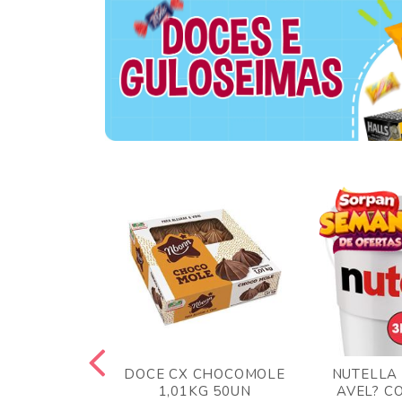
TA AO LEITE
DOCE CX CHOCOMOLE
NUTELLA
 372GR
1,01KG 50UN
AVEL? C