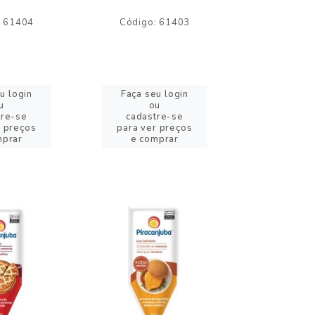
: 61404
Código: 61403
Código:
u login
Faça seu login
Faça se
u
ou
o
tre-se
cadastre-se
cadast
r preços
para ver preços
para ver
mprar
e comprar
e com