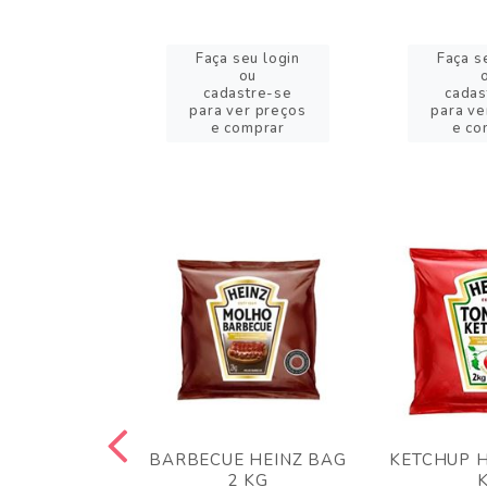
eu login
Faça seu login
Faça s
ou
ou
stre-se
cadastre-se
cadas
er preços
para ver preços
para ve
omprar
e comprar
e co
 PANKO 1KG
BARBECUE HEINZ BAG
KETCHUP H
ARUI
2 KG