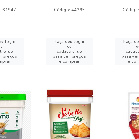
: 61947
Código: 44295
Código
eu login
Faça seu login
Faça se
ou
ou
o
tre-se
cadastre-se
cadas
r preços
para ver preços
para ve
mprar
e comprar
e co