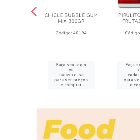
LLOW FOFS
CHICLE BUBBLE GUM
PIRULIT
R TWIST
MIX 300GR
FRUTA
CO/ROSA
Código: 40194
Código
o: 56677
eu login
Faça seu login
Faça s
ou
ou
stre-se
cadastre-se
cadas
er preços
para ver preços
para ve
omprar
e comprar
e co