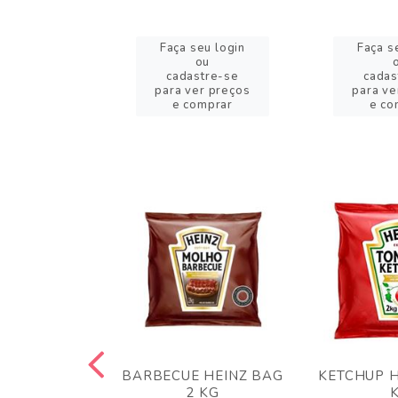
eu login
Faça seu login
Faça s
ou
ou
stre-se
cadastre-se
cadas
er preços
para ver preços
para ve
omprar
e comprar
e co
 PANKO 1KG
BARBECUE HEINZ BAG
KETCHUP H
ARUI
2 KG