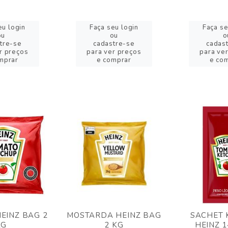
eu login
Faça seu login
Faça se
ou
ou
o
tre-se
cadastre-se
cadas
r preços
para ver preços
para ve
mprar
e comprar
e co
EINZ BAG 2
MOSTARDA HEINZ BAG
SACHET 
KG
2 KG
HEINZ 