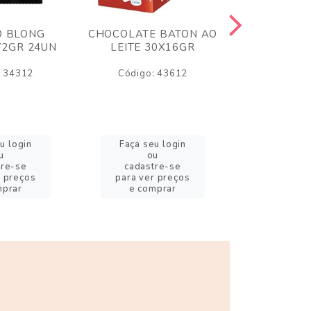
O BLONG
CHOCOLATE BATON AO
CHICLE P
72GR 24UN
LEITE 30X16GR
BABA DE
180
: 34312
Código: 43612
Código:
u login
Faça seu login
Faça se
u
ou
o
tre-se
cadastre-se
cadast
r preços
para ver preços
para ver
mprar
e comprar
e com