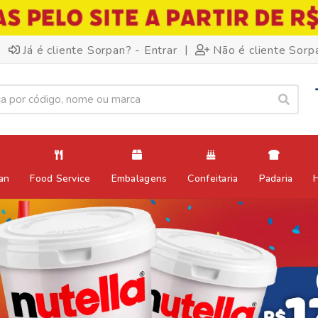
|
Já é cliente Sorpan? - Entrar
Não é cliente Sorp
an
Food Service
Embalagens
Confeitaria
Padaria