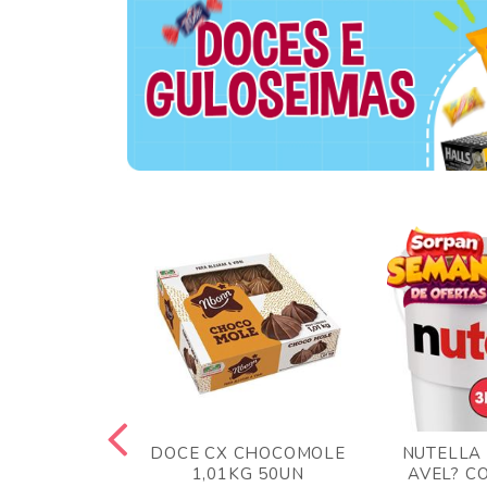
 BLONG UVA
DOCE CX CHOCOMOLE
NUTELLA
R 24UN
1,01KG 50UN
AVEL? C