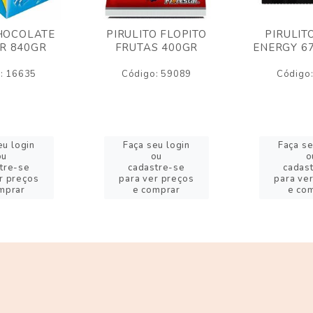
HOCOLATE
PIRULITO FLOPITO
PIRULIT
R 840GR
FRUTAS 400GR
ENERGY 6
: 16635
Código: 59089
Código
eu login
Faça seu login
Faça se
ou
ou
o
tre-se
cadastre-se
cadas
r preços
para ver preços
para ve
mprar
e comprar
e co