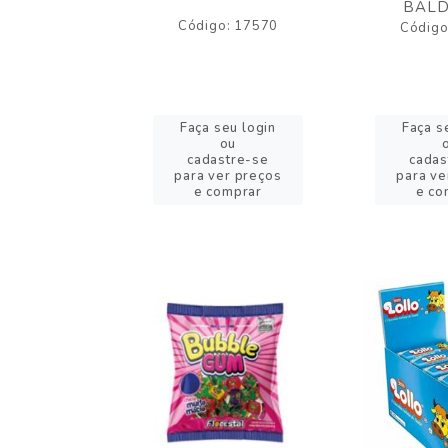
BALD
o: 17530
Código: 17570
Código
eu login
Faça seu login
Faça s
ou
ou
stre-se
cadastre-se
cadas
er preços
para ver preços
para ve
omprar
e comprar
e co