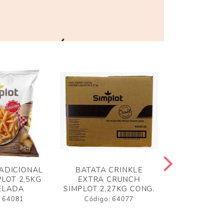
ADICIONAL
BATATA CRINKLE
BATATA 
LOT 2,5KG
EXTRA CRUNCH
SIMPLO
ELADA
SIMPLOT 2,27KG CONG.
CONGE
: 64081
Código: 64077
Código: