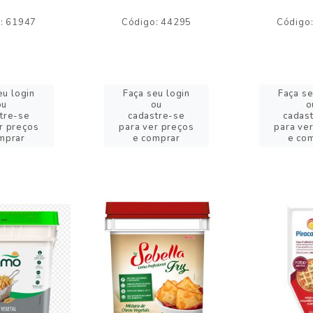
: 61947
Código: 44295
Código
eu login
Faça seu login
Faça se
ou
ou
o
tre-se
cadastre-se
cadas
r preços
para ver preços
para ve
mprar
e comprar
e co