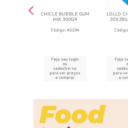
M ARCOR
CHICLE BUBBLE GUM
LOLLO C
BRIGADEIRO
MIX 300GR
30X28G
50GR
Código: 40194
Código
o: 18626
eu login
Faça seu login
Faça s
ou
ou
stre-se
cadastre-se
cadas
er preços
para ver preços
para ve
omprar
e comprar
e co