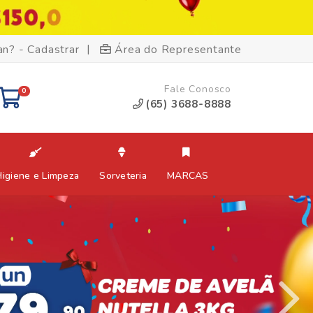
|
an? - Cadastrar
Área do Representante
Fale Conosco
0
(65) 3688-8888
Higiene e Limpeza
Sorveteria
MARCAS