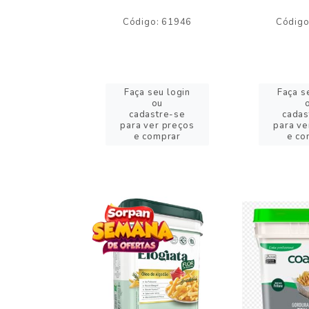
o: 59244
Código: 61946
Código
eu login
Faça seu login
Faça s
ou
ou
stre-se
cadastre-se
cadas
er preços
para ver preços
para ve
omprar
e comprar
e co