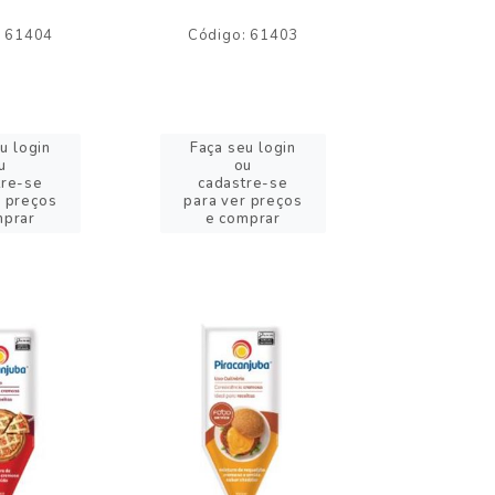
: 61404
Código: 61403
Código:
u login
Faça seu login
Faça se
u
ou
o
tre-se
cadastre-se
cadast
r preços
para ver preços
para ver
mprar
e comprar
e com