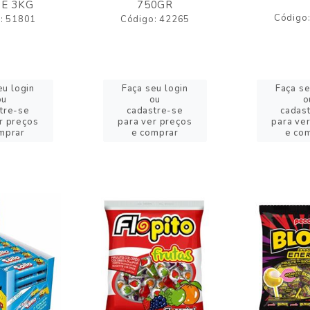
E 3KG
750GR
Código
: 51801
Código: 42265
eu login
Faça seu login
Faça se
ou
ou
o
tre-se
cadastre-se
cadas
r preços
para ver preços
para ve
mprar
e comprar
e co