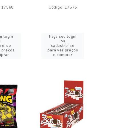
: 17568
Código: 17576
Código:
u login
Faça seu login
Faça se
u
ou
o
tre-se
cadastre-se
cadast
r preços
para ver preços
para ver
mprar
e comprar
e com