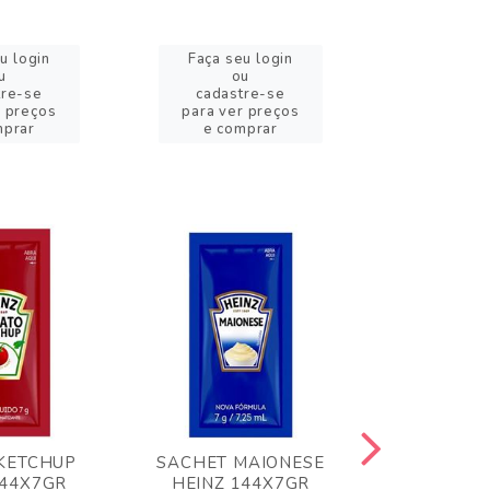
u login
Faça seu login
Faça se
u
ou
o
tre-se
cadastre-se
cadast
r preços
para ver preços
para ver
mprar
e comprar
e com
KETCHUP
SACHET MAIONESE
MILHO VER
144X7GR
HEINZ 144X7GR
1,70