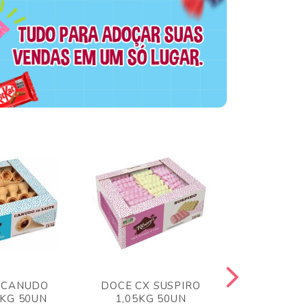
 CANUDO
DOCE CX SUSPIRO
DOCE CX 
6KG 50UN
1,05KG 50UN
VERM 1,8