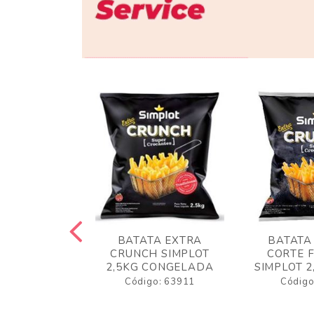
 RUSTICA
BATATA EXTRA
BATATA
LOT 2KG
CRUNCH SIMPLOT
CORTE 
GELADA
2,5KG CONGELADA
SIMPLOT 2
o: 63919
Código: 63911
Código