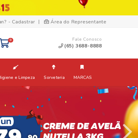
|
an? - Cadastrar
Área do Representante
Fale Conosco
0
(65) 3688-8888
Higiene e Limpeza
Sorveteria
MARCAS