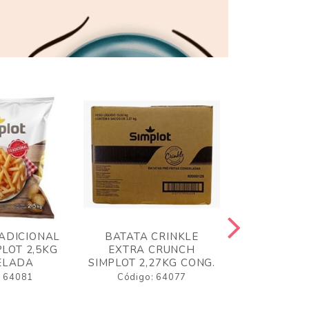
ADICIONAL
BATATA CRINKLE
BATATA 
LOT 2,5KG
EXTRA CRUNCH
SIMPLO
ELADA
SIMPLOT 2,27KG CONG.
CONGE
: 64081
Código: 64077
Código: