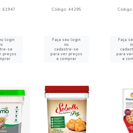
: 61947
Código: 44295
Código
eu login
Faça seu login
Faça se
ou
ou
o
tre-se
cadastre-se
cadas
r preços
para ver preços
para ve
mprar
e comprar
e co