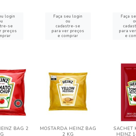
eu login
Faça seu login
Faça se
ou
ou
o
tre-se
cadastre-se
cadas
r preços
para ver preços
para ve
mprar
e comprar
e co
EINZ BAG 2
MOSTARDA HEINZ BAG
SACHET 
KG
2 KG
HEINZ 