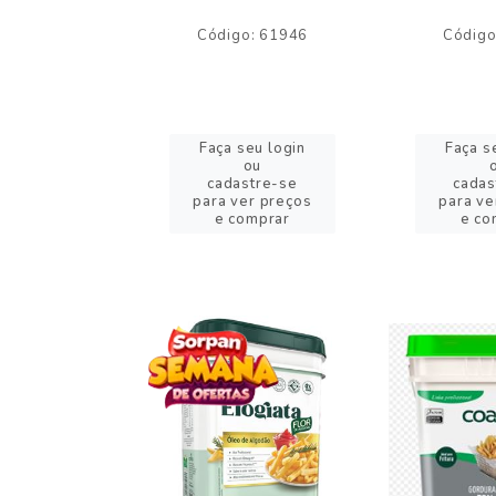
o: 59244
Código: 61946
Código
eu login
Faça seu login
Faça s
ou
ou
stre-se
cadastre-se
cadas
er preços
para ver preços
para ve
omprar
e comprar
e co