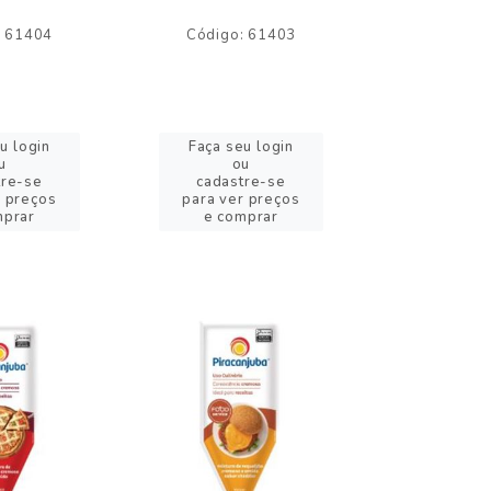
: 61404
Código: 61403
Código:
u login
Faça seu login
Faça se
u
ou
o
tre-se
cadastre-se
cadast
r preços
para ver preços
para ver
mprar
e comprar
e com