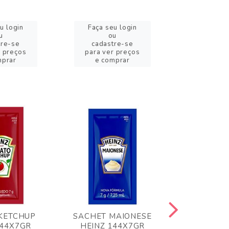
u login
Faça seu login
Faça se
u
ou
o
tre-se
cadastre-se
cadast
r preços
para ver preços
para ver
mprar
e comprar
e com
KETCHUP
SACHET MAIONESE
MILHO VER
144X7GR
HEINZ 144X7GR
1,70