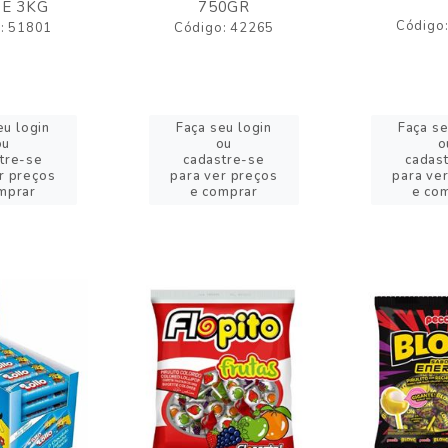
E 3KG
750GR
Código
: 51801
Código: 42265
eu login
Faça seu login
Faça se
ou
ou
o
tre-se
cadastre-se
cadas
r preços
para ver preços
para ve
mprar
e comprar
e co