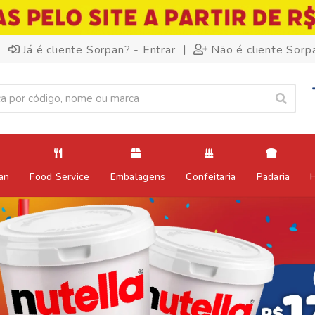
|
Já é cliente Sorpan? - Entrar
Não é cliente Sorp
an
Food Service
Embalagens
Confeitaria
Padaria