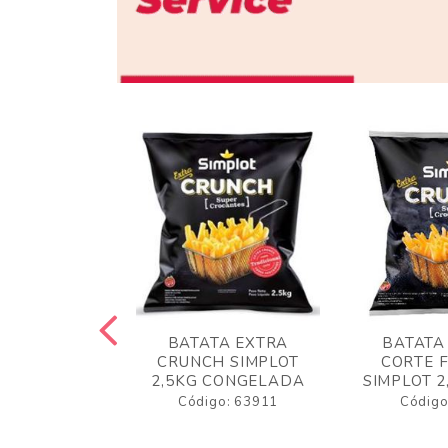
 RUSTICA
BATATA EXTRA
BATATA
LOT 2KG
CRUNCH SIMPLOT
CORTE 
GELADA
2,5KG CONGELADA
SIMPLOT 2
o: 63919
Código: 63911
Código