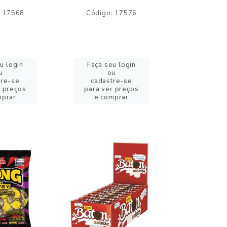
: 17568
Código: 17576
Código:
u login
Faça seu login
Faça se
u
ou
o
tre-se
cadastre-se
cadast
r preços
para ver preços
para ver
mprar
e comprar
e com