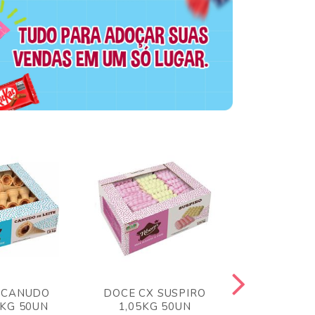
 CANUDO
DOCE CX SUSPIRO
DOCE CX 
6KG 50UN
1,05KG 50UN
VERM 1,8