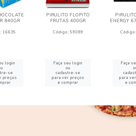
HOCOLATE
PIRULITO FLOPITO
PIRULIT
R 840GR
FRUTAS 400GR
ENERGY 6
: 16635
Código: 59089
Código
eu login
Faça seu login
Faça se
ou
ou
o
tre-se
cadastre-se
cadas
r preços
para ver preços
para ve
mprar
e comprar
e co