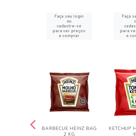
eu login
Faça seu login
Faça s
ou
ou
stre-se
cadastre-se
cadas
er preços
para ver preços
para ve
omprar
e comprar
e co
 PANKO 1KG
BARBECUE HEINZ BAG
KETCHUP H
ARUI
2 KG