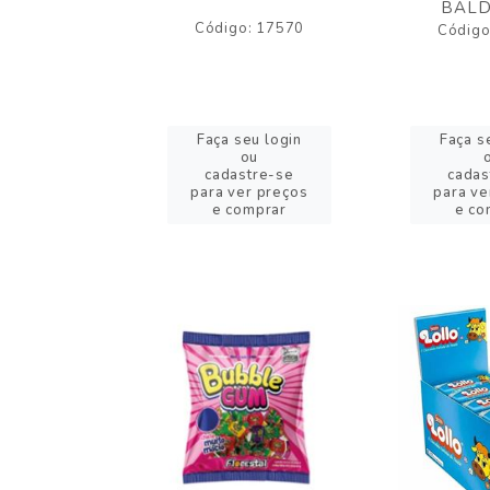
BALD
o: 17530
Código: 17570
Código
eu login
Faça seu login
Faça s
ou
ou
stre-se
cadastre-se
cadas
er preços
para ver preços
para ve
omprar
e comprar
e co