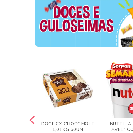
 BLONG UVA
DOCE CX CHOCOMOLE
NUTELLA
R 24UN
1,01KG 50UN
AVEL? C