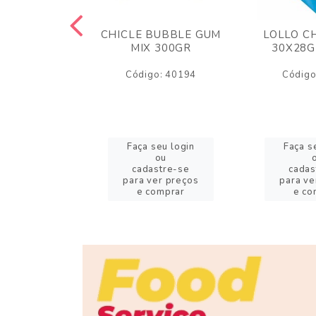
M ARCOR
CHICLE BUBBLE GUM
LOLLO C
BRIGADEIRO
MIX 300GR
30X28G
50GR
Código: 40194
Código
o: 18626
eu login
Faça seu login
Faça s
ou
ou
stre-se
cadastre-se
cadas
er preços
para ver preços
para ve
omprar
e comprar
e co