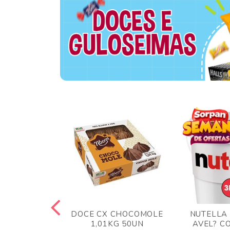
TA AO LEITE
DOCE CX CHOCOMOLE
NUTELLA
 372GR
1,01KG 50UN
AVEL? C