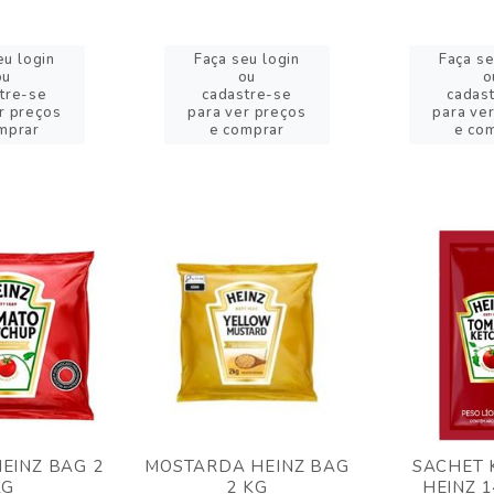
eu login
Faça seu login
Faça se
ou
ou
o
tre-se
cadastre-se
cadas
r preços
para ver preços
para ve
mprar
e comprar
e co
EINZ BAG 2
MOSTARDA HEINZ BAG
SACHET 
KG
2 KG
HEINZ 