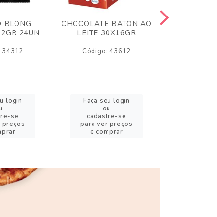
O BLONG
CHOCOLATE BATON AO
CHICLE P
72GR 24UN
LEITE 30X16GR
BABA DE
180
: 34312
Código: 43612
Código:
u login
Faça seu login
Faça se
u
ou
o
tre-se
cadastre-se
cadast
r preços
para ver preços
para ver
mprar
e comprar
e com