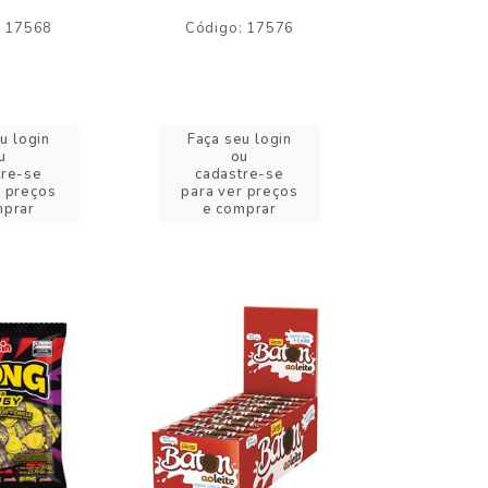
: 17568
Código: 17576
Código:
u login
Faça seu login
Faça se
u
ou
o
tre-se
cadastre-se
cadast
r preços
para ver preços
para ver
mprar
e comprar
e com