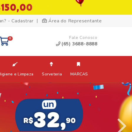
|
an? - Cadastrar
Área do Representante
Fale Conosco
0
(65) 3688-8888
Higiene e Limpeza
Sorveteria
MARCAS