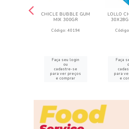
M ARCOR
CHICLE BUBBLE GUM
LOLLO C
BRIGADEIRO
MIX 300GR
30X28G
50GR
Código: 40194
Código
o: 18626
eu login
Faça seu login
Faça s
ou
ou
stre-se
cadastre-se
cadas
er preços
para ver preços
para ve
omprar
e comprar
e co