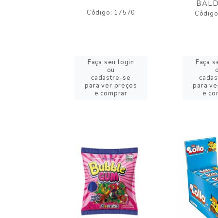
BALD
o: 43005
Código: 17570
Código
eu login
Faça seu login
Faça s
ou
ou
stre-se
cadastre-se
cadas
er preços
para ver preços
para ve
omprar
e comprar
e co