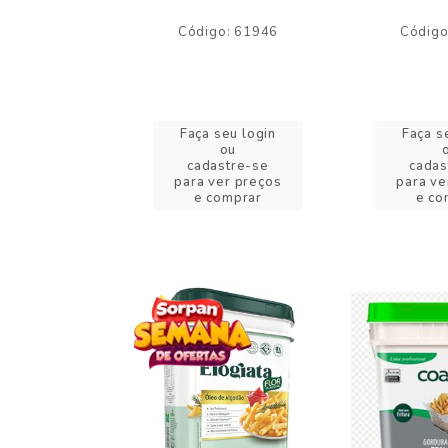
o: 59244
Código: 61946
Código
eu login
Faça seu login
Faça s
ou
ou
stre-se
cadastre-se
cadas
er preços
para ver preços
para ve
omprar
e comprar
e co