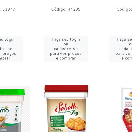
: 61947
Código: 44295
Código
eu login
Faça seu login
Faça se
ou
ou
o
tre-se
cadastre-se
cadas
r preços
para ver preços
para ve
mprar
e comprar
e co