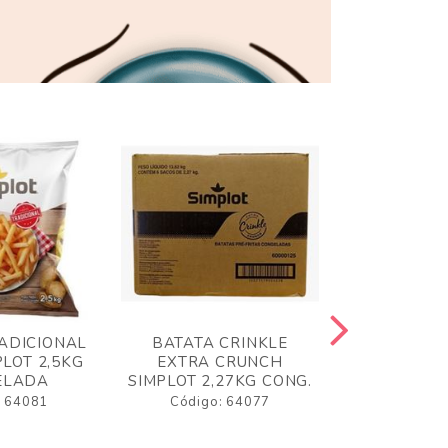
ADICIONAL
BATATA CRINKLE
BATATA 
LOT 2,5KG
EXTRA CRUNCH
SIMPLO
ELADA
SIMPLOT 2,27KG CONG.
CONGE
: 64081
Código: 64077
Código: