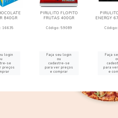
HOCOLATE
PIRULITO FLOPITO
PIRULIT
R 840GR
FRUTAS 400GR
ENERGY 6
: 16635
Código: 59089
Código
eu login
Faça seu login
Faça se
ou
ou
o
tre-se
cadastre-se
cadas
r preços
para ver preços
para ve
mprar
e comprar
e co