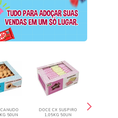
 CANUDO
DOCE CX SUSPIRO
DOCE CX 
6KG 50UN
1,05KG 50UN
VERM 1,8