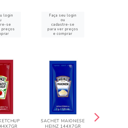
u login
Faça seu login
Faça se
u
ou
o
tre-se
cadastre-se
cadast
r preços
para ver preços
para ver
mprar
e comprar
e com
KETCHUP
SACHET MAIONESE
MILHO VER
144X7GR
HEINZ 144X7GR
1,70