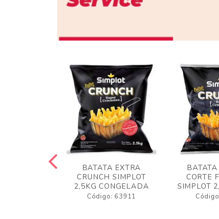
 RUSTICA
BATATA EXTRA
BATATA
LOT 2KG
CRUNCH SIMPLOT
CORTE 
GELADA
2,5KG CONGELADA
SIMPLOT 2
o: 63919
Código: 63911
Código