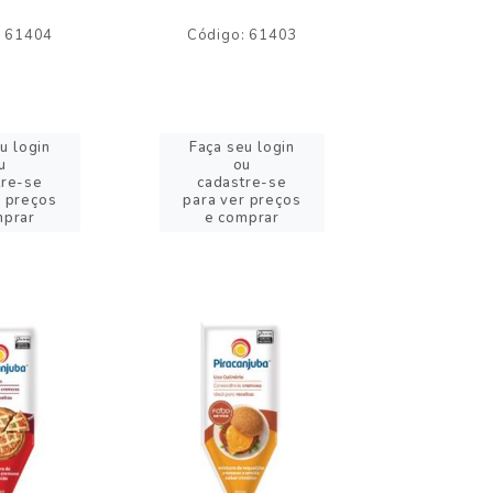
: 61404
Código: 61403
Código:
u login
Faça seu login
Faça se
u
ou
o
tre-se
cadastre-se
cadast
r preços
para ver preços
para ver
mprar
e comprar
e com