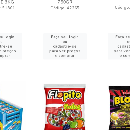
E 3KG
750GR
Código
: 51801
Código: 42265
eu login
Faça seu login
Faça se
ou
ou
o
tre-se
cadastre-se
cadas
r preços
para ver preços
para ve
mprar
e comprar
e co